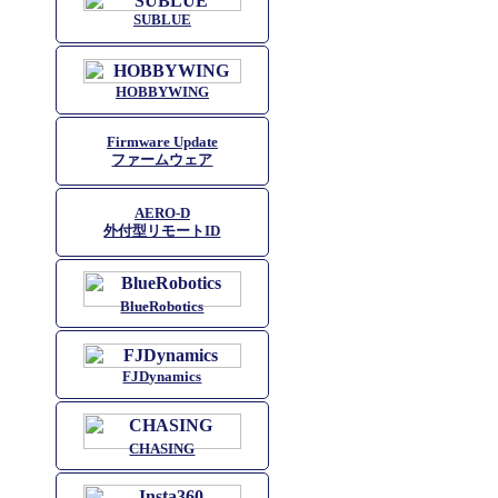
SUBLUE
HOBBYWING
Firmware Update
ファームウェア
AERO-D
外付型リモートID
BlueRobotics
FJDynamics
CHASING