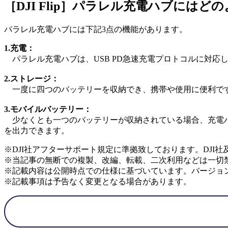
［DJI Flip］パラレル充電ハブには
パラレル充電ハブには下記3点の機能があります。
1.充電：
パラレル充電ハブは、USB PD急速充電プロトコルに対応
2.ストレージ：
一度に四つのバッテリーを収納でき、携帯や使用に便利で
3.モバイルバッテリー：
少なくとも一つのバッテリーが収納されている場合、充電ハ
を出力できます。
※DJI社アフターサポート規定に準拠致しております。DJI
※当記事の無断での複製、改編、転載、二次利用などは一切
※記載内容は公開時点での仕様に基づいています。バージョ
※記載事項は予告なく変更となる場合があります。