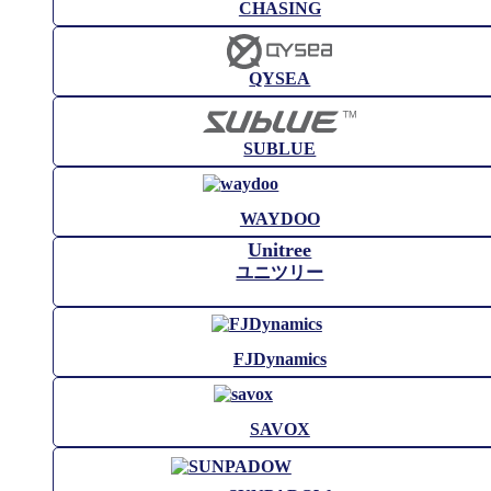
CHASING
QYSEA
SUBLUE
WAYDOO
Unitree
ユニツリー
FJDynamics
SAVOX