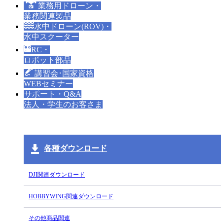
業務用ドローン・
業務関連製品
水中ドローン(ROV)・
水中スクーター
RC・
ロボット部品
講習会･国家資格
WEBセミナー
サポート・Q&A
法人・学生のお客さま
各種ダウンロード
DJI関連ダウンロード
HOBBYWING関連ダウンロード
その他商品関連