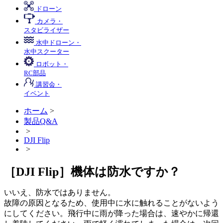
ドローン
カメラ・
スタビライザー
水中ドローン・
水中スクーター
ロボット・
RC部品
講習会・
イベント
ホーム
>
製品Q&A
>
DJI Flip
>
［DJI Flip］機体は防水ですか？
いいえ、防水ではありません。
故障の原因となるため、使用中に水に触れることがないよう
にしてください。飛行中に雨が降った場合は、速やかに帰還