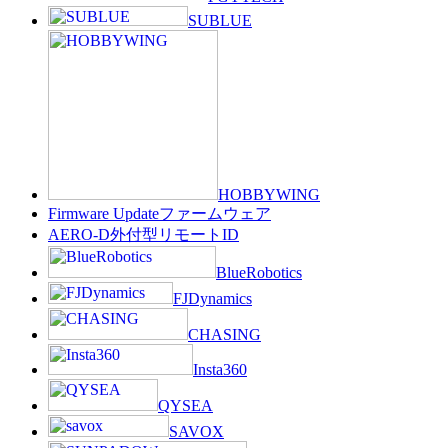
SUBLUE
HOBBYWING
Firmware Update
ファームウェア
AERO-D
外付型リモートID
BlueRobotics
FJDynamics
CHASING
Insta360
QYSEA
SAVOX