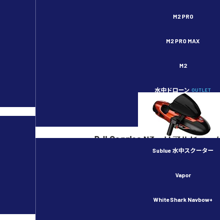
セキドオンラインストア DJI ドローン正規代理店
M2 PRO
M2 PRO MAX
M2
水中ドローン
OUTLET
ホーム
>
製品Q&A
>
DJI AVATA 2
>
ホーム
>
製品Q&A
>
DJI Neo
>
DJI Goggles N3 リアル
Sublue 水中スクーター
Vapor
いいえ。対応していません。
WhiteShark Navbow+
※DJI社アフターサポート規定に準拠