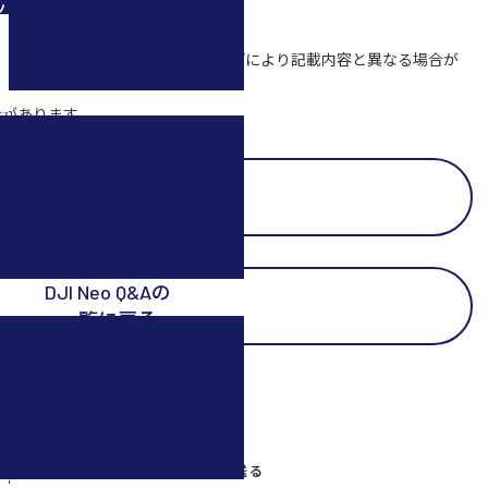
ツ
載、二次利用などは一切禁じます。
づいています。バージョンアップなどにより記載内容と異なる場合が
合があります。
DJI AVATA 2 Q&Aの
一覧に戻る
DJI Neo Q&Aの
一覧に戻る
RE
POST
LINEで送る