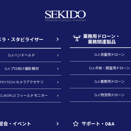
業務用ドローン・
メラ・スタビライザー
業務関連製品
DJI 測量用ドローン
DJI ハンドヘルド
DJI 点検・調査用ドローン
DJI プロ向け撮影機材
DJI 農業用ドローン
PGYTECH カメラアクセサリ
DJI 物流用ドローン
EELWORLD フィールドモニター
習会・イベント
サポート・Q&A