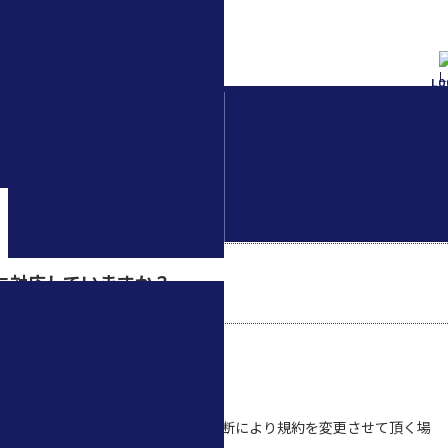
検索
LO
水中ドローン(ROV)・
水中スクーター
ビューに対応していますか？
致しております。DJI社及び弊社の判断により規約を変更させて頂く場