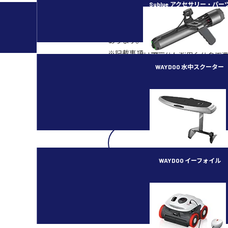
合があります。
Sublue アクセサリー・パー
※当記事の無断での複製、改編、転
※記載内容は公開時点での仕様に基
あります。
※記載事項は予告なく変更となる場
WAYDOO 水中スクーター
subnado
WAYDOO イーフォイル
FLYER ONE PLUS
SHA