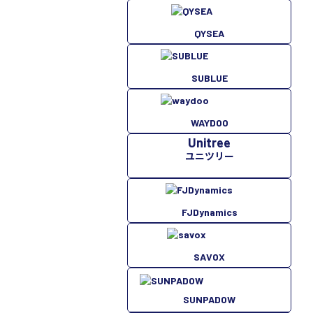
QYSEA
SUBLUE
WAYDOO
Unitree
ユニツリー
FJDynamics
SAVOX
SUNPADOW