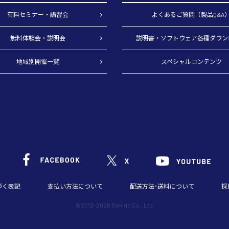
有料セミナー・講習会
よくあるご質問（製品Q&A
無料体験会・説明会
説明書・ソフトウェア各種ダウン
地域別開催一覧
スペシャルコンテンツ
づく表記
支払い方法について
配送方法･送料について
採
©2012-2026 Sekido Co., Ltd.