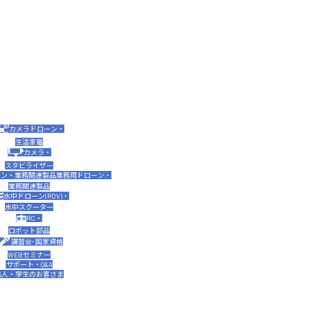
カメラドローン・
生活家電
カメラ・
スタビライザー
業務用ドローン・
業務関連製品
水中ドローン(ROV)・
水中スクーター
RC・
ロボット部品
講習会･国家資格
WEBセミナー
サポート・Q&A
法人・学生のお客さま