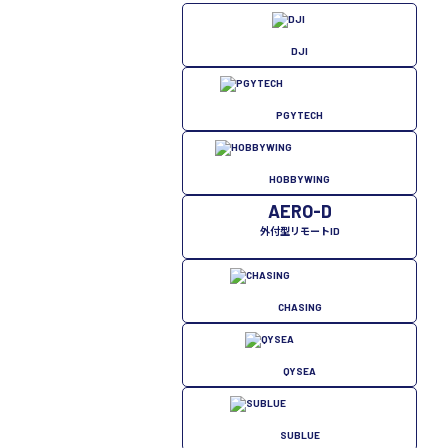
DJI
PGYTECH
HOBBYWING
AERO-D
外付型リモートID
CHASING
QYSEA
SUBLUE