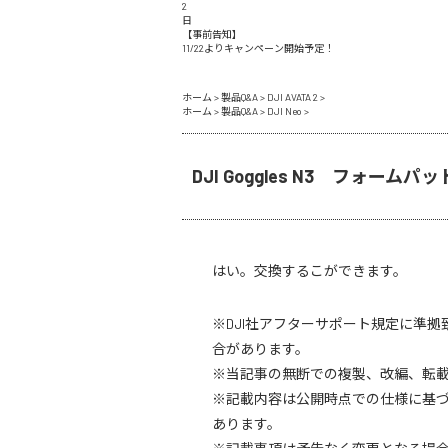
2
日
【事前告知】
11/22よりキャンペーン開始予定！
ホーム
>
製品Q&A
>
DJI AVATA 2
>
ホーム
>
製品Q&A
>
DJI Neo
>
DJI Goggles N3 フォー
はい。交換するこができます。
※DJI社アフターサポート規定に準拠
合があります。
※当記事の無断での複製、改編、転
※記載内容は公開時点での仕様に基
あります。