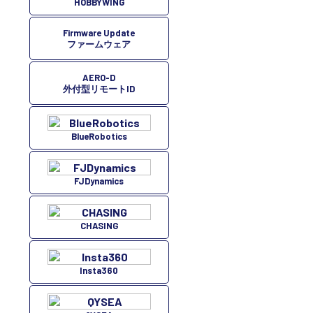
HOBBYWING
Firmware Update
ファームウェア
AERO-D
外付型リモートID
BlueRobotics
FJDynamics
CHASING
Insta360