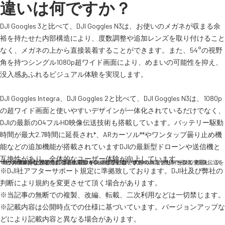
違いは何ですか？
スペシャルコンテンツ
定期配信!
DJI Googles 3と比べて、DJI Goggles N3は、お使いのメガネが収まる余
裕を持たせた内部構造により、度数調整や追加レンズを取り付けること
サポート・Q&A / 法人・学生のお客様
なく、メガネの上から直接装着することができます。また、54°の視野
角を持つシングル1080p超ワイド画面により、めまいの可能性を抑え、
没入感あふれるビジュアル体験を実現します。
取扱店舗一覧
DJI Goggles Integra、DJI Goggles 2と比べて、DJI Goggles N3は、1080p
の超ワイド画面と使いやすいデザインが一体化されているだけでなく、
DJIの最新のO4フルHD映像伝送技術も搭載しています。バッテリー駆動
SEKIDO
時間が最大2.7時間に延長され*、ARカーソル**やワンタップ曇り止め機
コーポレートサイト
能などの追加機能が搭載されていますDJIの最新型ドローンや送信機と
互換性があり、全体的なユーザー体験が向上しています。
*最大駆動時間2.7時間は、周囲温度25℃、画面輝度6、DJI Avata 2の機体に接続、映像伝送を1080p/100fpsに設定、ヘッドトラッキングオフ、ゴーグルのバッテリーをフル充電し、スマートフォンなどの外部機器に電源を供給していない状態で測定したデータです。
** この機能を使用するには、DJI RC Motion 3が必要です。
※DJI社アフターサポート規定に準拠致しております。DJI社及び弊社の
SEKIDO 会社概要
判断により規約を変更させて頂く場合があります。
※当記事の無断での複製、改編、転載、二次利用などは一切禁じます。
※記載内容は公開時点での仕様に基づいています。バージョンアップな
どにより記載内容と異なる場合があります。