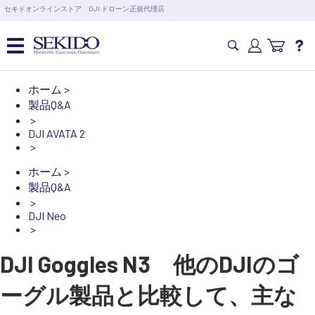
営業日の15時まで即日出荷
セキドオンラインストア DJI ドローン正規代理店
6,000円以上のご購入で送料無料！ポイント1%還元 >>
カメラドローン・生活家電
ホーム
>
製品Q&A
>
カメラ・スタビライザー
DJI AVATA 2
>
ホーム
>
業務用ドローン・業務関連製品
製品Q&A
>
DJI Neo
水中ドローン(ROV)・水中スクーター
>
DJI Goggles N3 他のDJIのゴ
RC・ロボット部品
ーグル製品と比較して、主な
講習会･国家資格･WEBセミナー