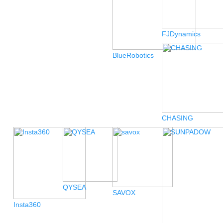
FJDynamics
BlueRobotics
CHASING
QYSEA
SAVOX
Insta360