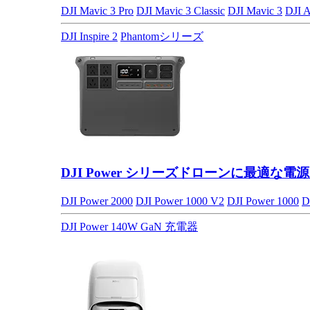
DJI Mavic 3 Pro
DJI Mavic 3 Classic
DJI Mavic 3
DJI A
DJI Inspire 2
Phantomシリーズ
DJI Power シリーズ
ドローンに最適な電源
DJI Power 2000
DJI Power 1000 V2
DJI Power 1000
D
DJI Power 140W GaN 充電器