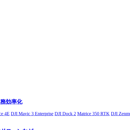
業務効率化
ce 4E
DJI Mavic 3 Enterprise
DJI Dock 2
Matrice 350 RTK
DJI Zenm