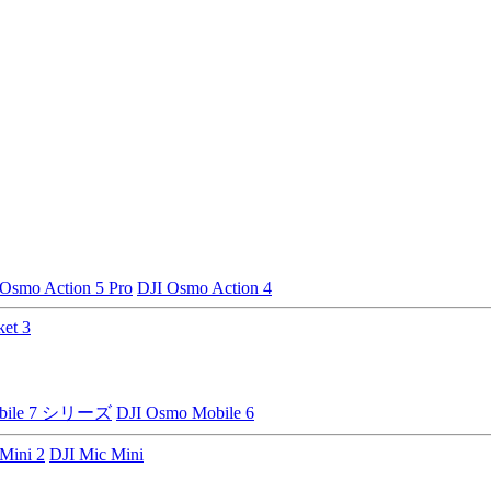
 Osmo Action 5 Pro
DJI Osmo Action 4
et 3
obile 7 シリーズ
DJI Osmo Mobile 6
Mini 2
DJI Mic Mini