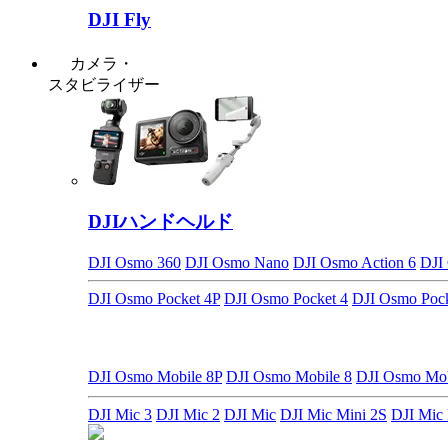
DJI Fly
カメラ・
スタビライザー
DJIハンドヘルド
DJI Osmo 360
DJI Osmo Nano
DJI Osmo Action 6
DJI
DJI Osmo Pocket 4P
DJI Osmo Pocket 4
DJI Osmo Pock
DJI Osmo Mobile 8P
DJI Osmo Mobile 8
DJI Osmo M
DJI Mic 3
DJI Mic 2
DJI Mic
DJI Mic Mini 2S
DJI Mic 