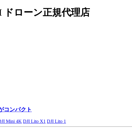
I ドローン正規代理店
がコンパクト
DJI Mini 4K
DJI Lito X1
DJI Lito 1