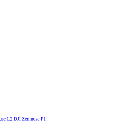
use L2
DJI Zenmuse P1