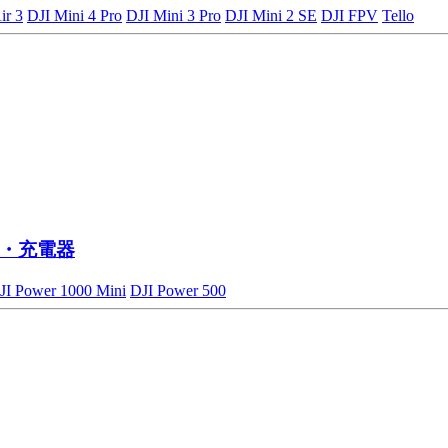
ir 3
DJI Mini 4 Pro
DJI Mini 3 Pro
DJI Mini 2 SE
DJI FPV
Tello
・充電器
JI Power 1000 Mini
DJI Power 500