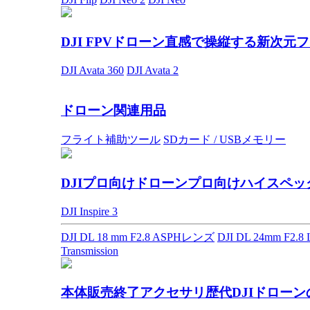
DJI FPVドローン
直感で操縦する新次元フ
DJI Avata 360
DJI Avata 2
ドローン関連用品
フライト補助ツール
SDカード / USBメモリー
DJIプロ向けドローン
プロ向けハイスペッ
DJI Inspire 3
DJI DL 18 mm F2.8 ASPHレンズ
DJI DL 24mm F2.
Transmission
本体販売終了アクセサリ
歴代DJIドロー