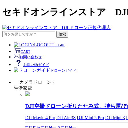
セキドオンラインストア DJ
検索
LOGIN
CART
お問い合わせ
お買い物ガイド
ドローンガイド
カメラドローン・
生活家電
DJI空撮ドローン
折りたたみ式、持ち運び
DJI Mavic 4 Pro
DJI Air 3S
DJI Mini 5 Pro
DJI Mini 3
DJI Flip
DJI Neo 2
DJI Neo