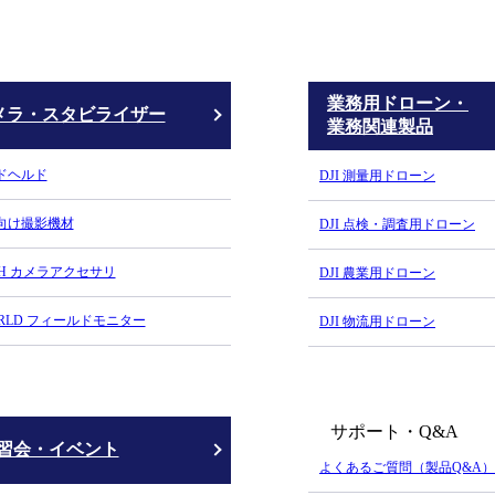
業務用ドローン・
メラ・スタビライザー
業務関連製品
ンドヘルド
DJI 測量用ドローン
ロ向け撮影機材
DJI 点検・調査用ドローン
CH カメラアクセサリ
DJI 農業用ドローン
ORLD フィールドモニター
DJI 物流用ドローン
サポート・Q&A
習会・イベント
よくあるご質問（製品Q&A）