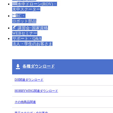
水中ドローン(ROV)・
水中スクーター
RC・
ロボット部品
講習会･国家資格
WEBセミナー
サポート・Q&A
法人・学生のお客さま
各種ダウンロード
DJI関連ダウンロード
HOBBYWING関連ダウンロード
その他商品関連
商品カタログ・会社案内