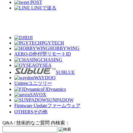
POST
LINEで送る
DJI
PGYTECH
HOBBYWING
AERO-D
外付型リモートID
CHASING
QYSEA
SUBLUE
WAYDOO
Unitree
ユニツリー
FJDynamics
SAVOX
SUNPADOW
Firmware Update
ファームウェア
OTHERS
その他
Q&A / 技術的なご質問 内検索：