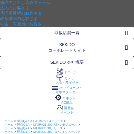
修理のお申し込みフォーム
法人のお客さま
代理店希望のお客さま
教育機関のお客さま
学生・教職員のお客さま
取扱店舗一覧
SEKIDO
コーポレートサイト
SEKIDO 会社概要
ドローン
カメラ・
スタビライザー
水中ドローン・
水中スクーター
ロボット・
RC部品
講習会・
イベント
ホーム
>
製品Q&A
>
DJI Matrice 4シリーズ
>
ホーム
>
製品Q&A
>
MATRICE 300 RTK / モジュール
>
ホーム
>
製品Q&A
>
MATRICE 30シリーズ
>
ホーム
>
製品Q&A
>
MATRICE 350 RTK / モジュール
>