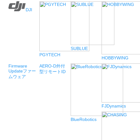
DJI
SUBLUE
PGYTECH
HOBBYWING
Firmware
AERO-D
外付
Update
ファー
型リモートID
ムウェア
FJDynamics
BlueRobotics