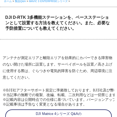
ホーム
>
製品Q&A
>
MAVIC 3 ENTERPRISEシリーズ
>
DJI D-RTK 3多機能ステーションを、ベースステーショ
ンとして設置する方法を教えてください。また、必要な
予防措置についても教えてください。
アンテナが測定エリアと離陸エリアを効果的にカバーできる障害物
のない開けた場所に設置します。サーベイポールを設置／高さ上げ
に使用する際は、ぐらつきや電気的障害を防ぐため、周辺環境に注
意してください。
※DJI社アフターサポート規定に準拠致しております。DJI社及び弊
※当記事の無断での複製、改編、転載、二次利用などは一切禁じます。
※記載内容は公開時点での仕様に基づいています。バージョンアップ
※記載事項は予告なく変更となる場合があります。
DJI Matrice 4シリーズ Q&Aの