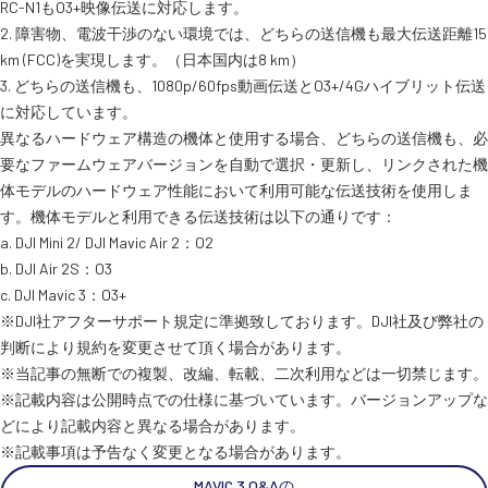
RC-N1もO3+映像伝送に対応します。
2. 障害物、電波干渉のない環境では、どちらの送信機も最大伝送距離15
スペシャルコンテンツ
定期配信!
km (FCC)を実現します。（日本国内は8 km）
3. どちらの送信機も、1080p/60fps動画伝送とO3+/4Gハイブリット伝送
サポート・Q&A / 法人・学生のお客様
に対応しています。
異なるハードウェア構造の機体と使用する場合、どちらの送信機も、必
要なファームウェアバージョンを自動で選択・更新し、リンクされた機
体モデルのハードウェア性能において利用可能な伝送技術を使用しま
取扱店舗一覧
す。機体モデルと利用できる伝送技術は以下の通りです：
a. DJI Mini 2/ DJI Mavic Air 2：O2
b. DJI Air 2S：O3
SEKIDO
c. DJI Mavic 3：O3+
コーポレートサイト
※DJI社アフターサポート規定に準拠致しております。DJI社及び弊社の
判断により規約を変更させて頂く場合があります。
※当記事の無断での複製、改編、転載、二次利用などは一切禁じます。
SEKIDO 会社概要
※記載内容は公開時点での仕様に基づいています。バージョンアップな
どにより記載内容と異なる場合があります。
※記載事項は予告なく変更となる場合があります。
MAVIC 3 Q&Aの