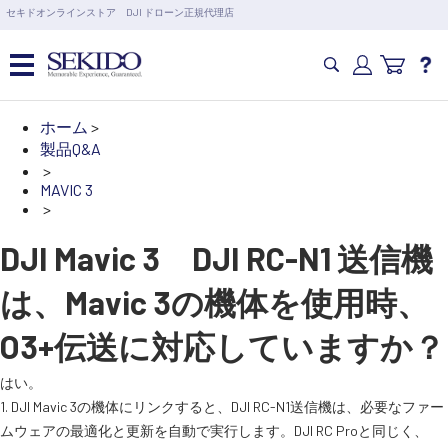
営業日の15時まで即日出荷
セキドオンラインストア DJI ドローン正規代理店
6,000円以上のご購入で送料無料！ポイント1%還元 >>
カメラドローン・生活家電
ホーム
>
製品Q&A
>
カメラ・スタビライザー
MAVIC 3
>
業務用ドローン・業務関連製品
DJI Mavic 3 DJI RC-N1 送信機
は、Mavic 3の機体を使用時、
水中ドローン(ROV)・水中スクーター
O3+伝送に対応していますか？
RC・ロボット部品
はい。
1. DJI Mavic 3の機体にリンクすると、DJI RC-N1送信機は、必要なファー
講習会･国家資格･WEBセミナー
ムウェアの最適化と更新を自動で実行します。DJI RC Proと同じく、