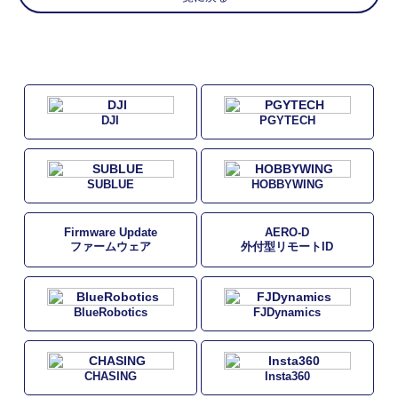
DJI
PGYTECH
SUBLUE
HOBBYWING
Firmware Update
AERO-D
ファームウェア
外付型リモートID
BlueRobotics
FJDynamics
CHASING
Insta360