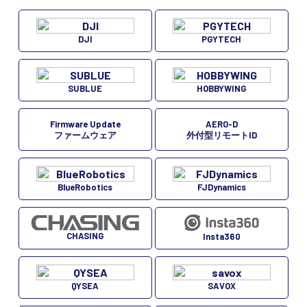
DJI
PGYTECH
SUBLUE
HOBBYWING
Firmware Update
AERO-D
ファームウェア
外付型リモートID
BlueRobotics
FJDynamics
CHASING
Insta360
QYSEA
SAVOX