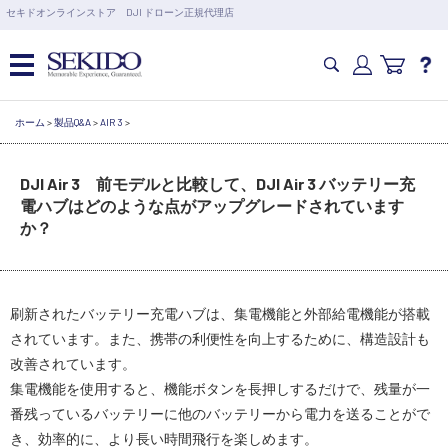
営業日の15時まで即日出荷
セキドオンラインストア DJI ドローン正規代理店
6,000円以上のご購入で送料無料！ポイント1%還元 >>
カメラドローン・生活家電
ホーム
>
製品Q&A
>
AIR 3
>
DJI Air 3 前モデルと比較して、DJI Air 3 バッテリー充
カメラ・スタビライザー
電ハブはどのような点がアップグレードされています
か？
業務用ドローン・業務関連製品
水中ドローン(ROV)・水中スクーター
刷新されたバッテリー充電ハブは、集電機能と外部給電機能が搭載
されています。また、携帯の利便性を向上するために、構造設計も
改善されています。
RC・ロボット部品
集電機能を使用すると、機能ボタンを長押しするだけで、残量が一
番残っているバッテリーに他のバッテリーから電力を送ることがで
講習会･国家資格･WEBセミナー
き、効率的に、より長い時間飛行を楽しめます。