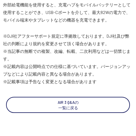
外部給電機能を使用すると、充電ハブをモバイルバッテリーとして
スペシャルコンテンツ
使用することができ、USB-Cポートを介して、最大82Wの電力で、
定期配信!
モバイル端末やタブレットなどの機器を充電できます。
サポート・Q&A / 法人・学生のお客様
※DJI社アフターサポート規定に準拠致しております。DJI社及び弊
社の判断により規約を変更させて頂く場合があります。
※当記事の無断での複製、改編、転載、二次利用などは一切禁じま
取扱店舗一覧
す。
※記載内容は公開時点での仕様に基づいています。バージョンアッ
プなどにより記載内容と異なる場合があります。
SEKIDO
※記載事項は予告なく変更となる場合があります
コーポレートサイト
AIR 3 Q&Aの
一覧に戻る
SEKIDO 会社概要