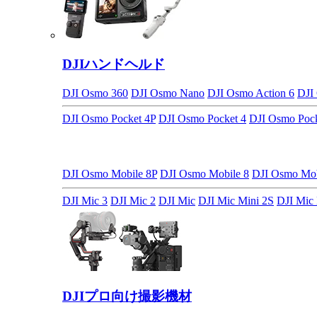
DJIハンドヘルド
DJI Osmo 360
DJI Osmo Nano
DJI Osmo Action 6
DJI
DJI Osmo Pocket 4P
DJI Osmo Pocket 4
DJI Osmo Pock
DJI Osmo Mobile 8P
DJI Osmo Mobile 8
DJI Osmo M
DJI Mic 3
DJI Mic 2
DJI Mic
DJI Mic Mini 2S
DJI Mic 
DJIプロ向け撮影機材