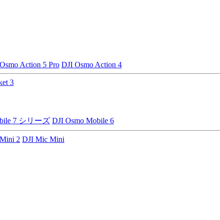
 Osmo Action 5 Pro
DJI Osmo Action 4
et 3
obile 7 シリーズ
DJI Osmo Mobile 6
Mini 2
DJI Mic Mini