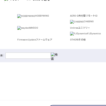
HOBBYWING
AERO-D
外付型リモートID
CHASING
WAYDOO
Unitree
ユニツリー
FJDynamics
Firmware Update
ファームウェア
OTHERS
その他
検索：