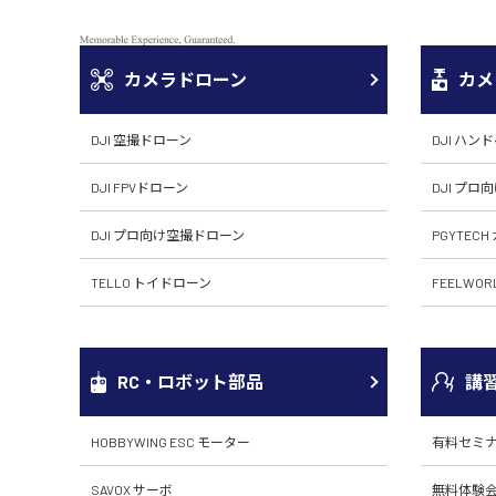
カメラドローン
カメ
DJI 空撮ドローン
DJI ハン
DJI FPVドローン
DJI プロ
DJI プロ向け空撮ドローン
PGYTEC
TELLO トイドローン
FEELWO
RC・ロボット部品
講
HOBBYWING ESC モーター
有料セミ
SAVOX サーボ
無料体験