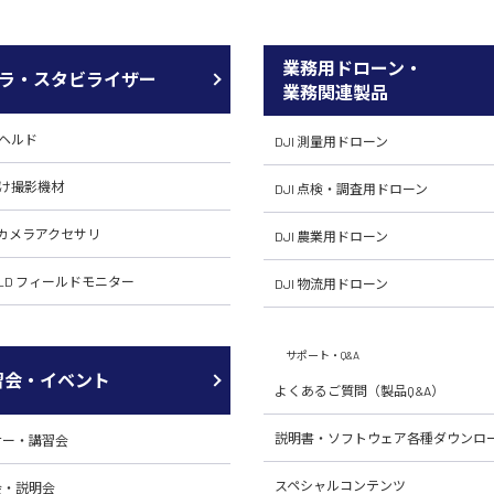
業務用ドローン・
ラ・スタビライザー
業務関連製品
ドヘルド
DJI 測量用ドローン
向け撮影機材
DJI 点検・調査用ドローン
H カメラアクセサリ
DJI 農業用ドローン
RLD フィールドモニター
DJI 物流用ドローン
サポート・Q&A
習会・イベント
よくあるご質問（製品Q&A）
説明書・ソフトウェア各種ダウンロ
ナー・講習会
スペシャルコンテンツ
会・説明会