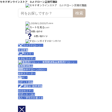
セキドオンラインストア DJI ドローン正規代理店
検索
LOGIN
CART
お問い合わせ
お買い物ガイド
ドローンガイド
カメラドローン・
生活家電
カメラ・
スタビライザー
業務用ドローン・
業務関連製品
水中ドローン(ROV)・
水中スクーター
RC・
ロボット部品
講習会･国家資格
WEBセミナー
サポート・Q&A
法人・学生のお客さま