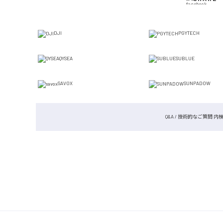
DJI
PGYTECH
QYSEA
SUBLUE
SAVOX
SUNPADOW
Q&A / 技術的なご質問 内