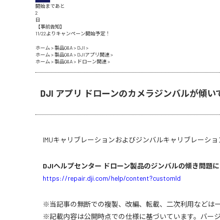
開始まであと
2
日
【事前告知】
11/22よりキャンペーン開始予定！
ホーム
>
製品Q&A
>
DJI
>
ホーム
>
製品Q&A
>
DJIアプリ関連
>
ホーム
>
製品Q&A
>
ドローン関連
>
DJI アプリ ドローンのカメラジンバルが傾
IMUキャリブレーションおよびジンバルキャリブレーシ
DJIヘルプセンター ドローン製品のジンバルの傾き問題
https://repair.dji.com/help/content?customId
※当記事の無断での複製、改編、転載、二次利用などは
※記載内容は公開時点での仕様に基づいています。バー