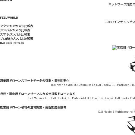
ネットワーク対応
FEELWORLD
CUT6 6インチ タッ
アクションカメラ比較表
ジンバルカメラ比較表
スマホジンバル比較表
プロ向けジンバル比較表
DJI Care Refresh
測量用ドローン
スマートデータの収集・業務効率化
DJI Matrice 400
DJI Zenmuse L3
DJI Dock 3
DJI Matrice 4E
DJ
点検・調査用ドローン
サーマルカメラ搭載ドローンなど
DJI Matrice 400
DJI Dock 3
DJI Matrice 4T
DJI Mavic 3 Thermal
DJI Dock 2
Ma
農業用ドローン
植物の生育調査・高性能農薬散布
DJI Mavic 3 Multispectral