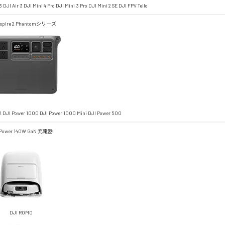
3
DJI Air 3
DJI Mini 4 Pro
DJI Mini 3 Pro
DJI Mini 2 SE
DJI FPV
Tello
spire 2
Phantomシリーズ
2
DJI Power 1000
DJI Power 1000 Mini
DJI Power 500
 Power 140W GaN 充電器
DJI ROMO