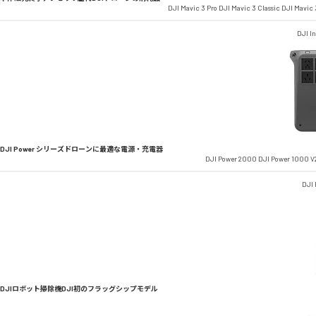
DJI Mavic 3 Pro
DJI Mavic 3 Classic
DJI Mavic 
DJI In
DJI Power シリーズ
ドローンに最適な電源・充電器
DJI Power 2000
DJI Power 1000 V
DJI
DJIロボット掃除機
DJI初のフラッグシップモデル