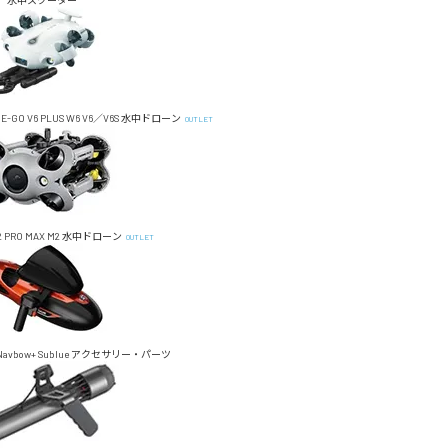
水中スクーター
E-GO
V6 PLUS
W6
V6／V6S
水中ドローン
OUTLET
 PRO MAX
M2
水中ドローン
OUTLET
Navbow+
Sublue アクセサリー・パーツ