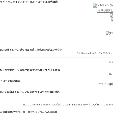
セキドオンラインストア DJI ドローン正規代理店
DJI空撮ドローン
折りたたみ式、持ち運びがコンパクト
DJI Mavic 4 Pro
DJI Air 3S
DJI Mi
DJI
DJI FPVドローン
直感で操縦する新次元フライト体験
DJI
ドローン関連用品
フライト補
DJIプロ向けドローン
プロ向けハイスペック撮影対応
DJI DL 18 mm F2.8 ASPHレンズ
DJI DL 24mm F2.8 LS ASPH レンズ
DJI DL 35mm
本体販売終了アクセサリ
歴代DJIドローンの消耗品