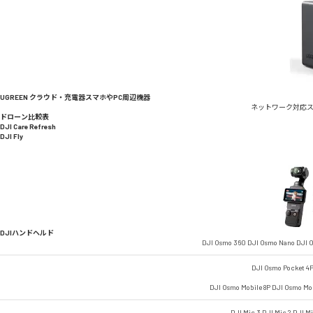
UGREEN クラウド・充電器
スマホやPC周辺機器
ネットワーク対応
ドローン比較表
DJI Care Refresh
DJI Fly
DJIハンドヘルド
DJI Osmo 360
DJI Osmo Nano
DJI O
DJI Osmo Pocket 4
DJI Osmo Mobile 8P
DJI Osmo Mob
DJI Mic 3
DJI Mic 2
DJI M