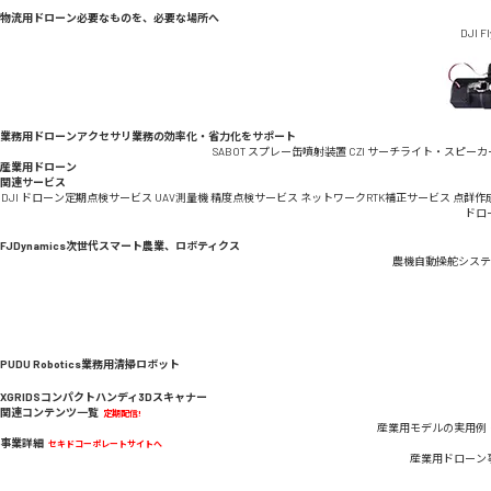
物流用ドローン
必要なものを、必要な場所へ
DJI F
業務用ドローンアクセサリ
業務の効率化・省力化をサポート
SABOT スプレー缶噴射装置
CZI サーチライト・スピーカ
産業用ドローン
関連サービス
DJI ドローン定期点検サービス
UAV測量機 精度点検サービス
ネットワークRTK補正サービス
点群作
ドロ
FJDynamics
次世代スマート農業、ロボティクス
農機自動操舵システ
PUDU Robotics
業務用清掃ロボット
XGRIDS
コンパクトハンディ3Dスキャナー
関連コンテンツ一覧
定期配信!
産業用モデルの実用例
事業詳細
セキドコーポレートサイトへ
産業用ドローン