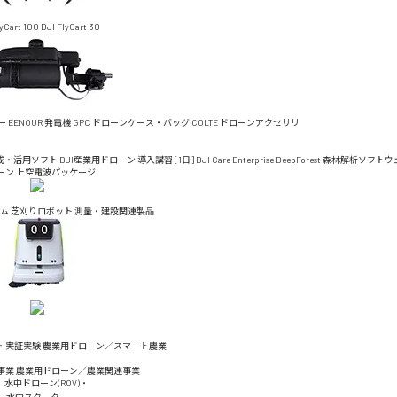
lyCart 100
DJI FlyCart 30
ー
EENOUR 発電機
GPC ドローンケース・バッグ
COLTE ドローンアクセサリ
成・活用ソフト
DJI産業用ドローン 導入講習 [1日]
DJI Care Enterprise
DeepForest 森林解析ソフト
ーン 上空電波パッケージ
ム
芝刈りロボット
測量・建設関連製品
・実証実験
農業用ドローン／スマート農業
事業
農業用ドローン／農業関連事業
水中ドローン(ROV)・