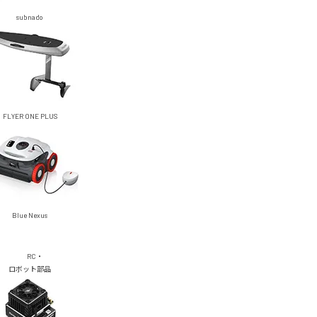
subnado
FLYER ONE PLUS
Blue Nexus
RC・
ロボット部品