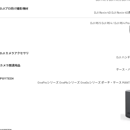
DJIプロ向け撮影機材
DJI Ronin 4D
DJI Ronin 
DJI RS 5
DJI RS 4 / DJI RS 4 Pro
DJI カメラアクセサリ
DJI ハン
カメラ関連用品
ケース・
PGYTECH
OneProシリーズ
OneMoシリーズ
OneGoシリーズ
ポーチ・ケース
MAN
UGREEN