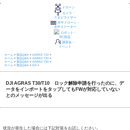
ドローン
カメラ・
スタビライザー
水中ドローン・
水中スクーター
ロボット・
RC部品
講習会・
イベント
ホーム
>
製品Q&A
>
AGRAS T10
>
ホーム
>
製品Q&A
>
AGRAS T20
>
ホーム
>
製品Q&A
>
AGRAS T30
>
ホーム
>
製品Q&A
>
DJI
>
DJI AGRAS T30/T10 ロック解除申請を行ったのに、デ
ータをインポートをタップしてもFWが対応していない
とのメッセージが出る
状況が発生した場合には下記対策をお試しください。