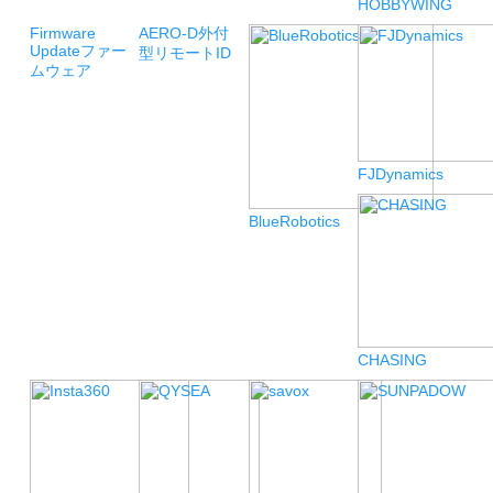
HOBBYWING
Firmware
AERO-D
外付
Update
ファー
型リモートID
ムウェア
FJDynamics
BlueRobotics
CHASING