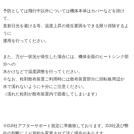
予防としては飛行中以外については機体本体はカバーなどを掛け
て、
直射日光を避ける等、温度上昇の発生要因をできる限り排除するよ
うに
運用を行ってください。
また、万が一状況が発生した場合には、機体全面のヒートシンク部
分への
水かけなどで温度調整を行ってください。
※なお、粒剤散布装置ご利用時には散布装置部分に回転板周辺が
水で濡れないように十分にご注意ください。
（濡れた粒剤が散布装置内で固着してしまいます）
※DJI社アフターサポート規定に準拠致しております。DJI社及び弊
社の判断により規約を変更させて頂く場合があります。