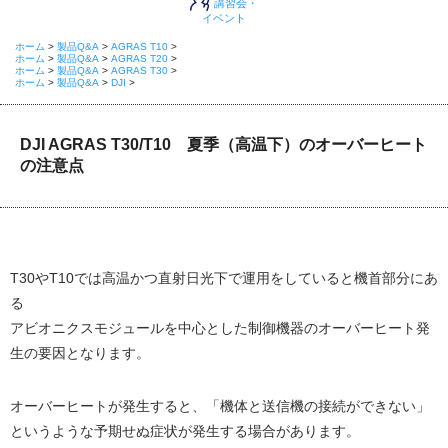
講習会・
イベント
ホーム
>
製品Q&A
>
AGRAS T10
>
ホーム
>
製品Q&A
>
AGRAS T20
>
ホーム
>
製品Q&A
>
AGRAS T30
>
ホーム
>
製品Q&A
>
DJI
>
DJI AGRAS T30/T10 夏季（高温下）のオーバーヒート
の注意点
T30やT10では高温かつ直射日光下で運用をしていると機首部分にあ
る
アビオニクスモジュールを中心とした制御機器のオーバーヒート発
生の要因となります。
オーバーヒートが発生すると、「機体と送信機の接続ができない」
というような予期せぬ症状が発生する場合があります。