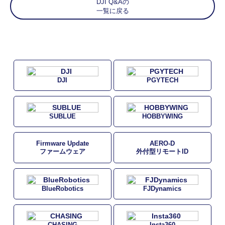
DJI Q&Aの
一覧に戻る
DJI
PGYTECH
SUBLUE
HOBBYWING
Firmware Update
AERO-D
ファームウェア
外付型リモートID
BlueRobotics
FJDynamics
CHASING
Insta360