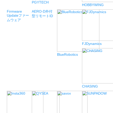
PGYTECH
HOBBYWING
Firmware
AERO-D
外付
Update
ファー
型リモートID
ムウェア
FJDynamics
BlueRobotics
CHASING