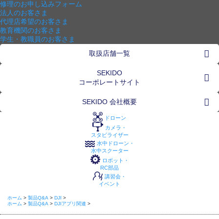
修理のお申し込みフォーム
法人のお客さま
代理店希望のお客さま
教育機関のお客さま
学生・教職員のお客さま
取扱店舗一覧
SEKIDO
コーポレートサイト
SEKIDO 会社概要
ドローン
カメラ・
スタビライザー
水中ドローン・
水中スクーター
ロボット・
RC部品
講習会・
イベント
ホーム
>
製品Q&A
>
DJI
>
ホーム
>
製品Q&A
>
DJIアプリ関連
>