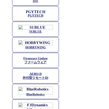
DJI
PGYTECH
SUBLUE
HOBBYWING
Firmware Update
ファームウェア
AERO-D
外付型リモートID
BlueRobotics