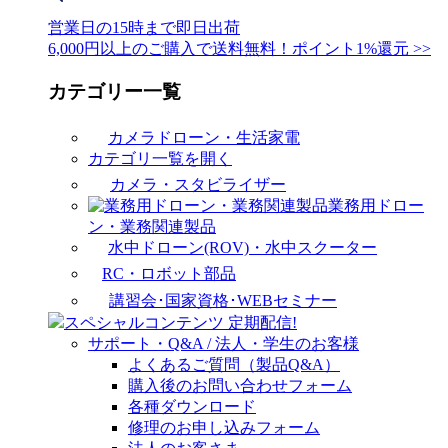
営業日の15時まで即日出荷
6,000円以上のご購入で送料無料！ポイント1%還元 >>
カテゴリー一覧
カメラドローン・生活家電
カテゴリ一覧を開く
カメラ・スタビライザー
業務用ドロー
ン・業務関連製品
水中ドローン(ROV)・水中スクーター
RC・ロボット部品
講習会･国家資格･WEBセミナー
スペシャルコンテンツ
定期配信!
サポート・Q&A / 法人・学生のお客様
よくあるご質問（製品Q&A）
購入後のお問い合わせフォーム
各種ダウンロード
修理のお申し込みフォーム