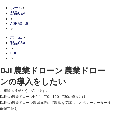
ホーム
>
製品Q&A
スペシャルコンテンツ
定期配信!
>
AGRAS T30
>
サポート・Q&A / 法人・学生のお客様
ホーム
>
製品Q&A
>
取扱店舗一覧
DJI
>
DJI 農業ドローン 農業ドロー
SEKIDO
コーポレートサイト
ンの導入をしたい
ご相談ありがとうございます。
SEKIDO 会社概要
DJI社の農業ドローンMG-1、T10、T20、T30の導入には、
DJI社の農業ドローン教習施設にて教習を受講し、オペレーレーター技
能認定証を