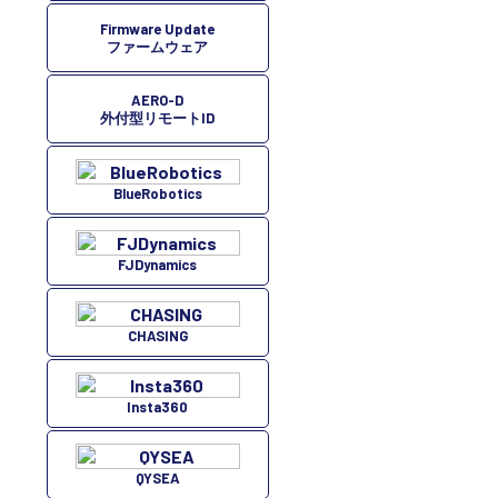
Firmware Update
ファームウェア
AERO-D
外付型リモートID
BlueRobotics
FJDynamics
CHASING
Insta360
QYSEA