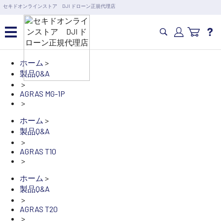
営業日の15時まで即日出荷
セキドオンラインストア DJI ドローン正規代理店
6,000円以上のご購入で送料無料！ポイント1%還元 >>
カメラドローン・生活家電
ホーム
>
製品Q&A
>
カメラ・スタビライザー
AGRAS MG-1P
>
ホーム
>
業務用ドローン・業務関連
製品
製品Q&A
>
AGRAS T10
水中ドローン(ROV)・水中スクーター
>
ホーム
>
製品Q&A
RC・ロボット部品
>
AGRAS T20
>
講習会･国家資格･WEBセミナー