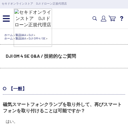
営業日の15時まで即日出荷
セキドオンラインストア DJI ドローン正規代理店
6,000円以上のご購入で送料無料！ポイント1%還元 >>
カメラドローン・生活家電
ホーム
>
製品Q&A
>
DJI
>
ホーム
>
製品Q&A
>
DJI OM 4 / SE
>
カメラ・スタビライザー
DJI OM 4 SE Q&A / 技術的なご質問
業務用ドローン・業務関連製品
水中ドローン(ROV)・水中スクーター
【一般】
磁気スマートフォンクランプを取り外して、再びスマート
RC・ロボット部品
フォンを取り付けることは可能ですか？
はい。
講習会･国家資格･WEBセミナー