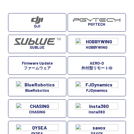
PGYTECH
DJI
SUBLUE
HOBBYWING
Firmware Update
AERO-D
ファームウェア
外付型リモートID
BlueRobotics
FJDynamics
CHASING
Insta360
QYSEA
SAVOX