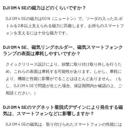
DJI OM 4 SEの磁力はどのくらいですか？
スペシャルコンテンツ
定期配信!
DJI OM 4 SEの磁力は50 N（ニュートン）で、ソーダの入った2Lボ
トルを2本以上支えられる磁力に匹敵します。お持ちのスマートフ
サポート・Q&A / 法人・学生のお客様
ォンを支えるには十分な磁力です。
DJI OM 4 SE、磁気リングホルダー、磁気スマートフォンク
取扱店舗一覧
ランプの表面は摩耗しやすいですか？
クイックリリース設計により、頻繁に取り付け取り外しを行うた
め、これらの表面は摩耗する可能性があります。しかし、摩耗に
SEKIDO
より、機能と性能に影響がでることはほとんどありません。（も
コーポレートサイト
し、DJI OM 4 SEで問題が生じた場合、保証期間内か確認の上、ご
相談ください。）
SEKIDO 会社概要
DJI OM 4 SEのマグネット着脱式デザインにより発生する磁
気は、スマートフォンなどに影響しますか？
DJI OM 4 SEの磁気は、取り付けられたスマートフォンの性能には