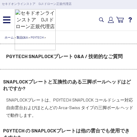
営業日の15時まで即日出荷
セキドオンラインストア DJI ドローン正規代理店
6,000円以上のご購入で送料無料！ポイント1%還元 >>
カメラドローン・生活家電
ホーム
>
製品Q&A
>
PGYTECH
>
PGYTECH SNAPLOCKプレート Q&A / 技術的なご質問
カメラ・スタビライザー
業務用ドローン・業務関連製品
SNAPLOCKプレートと互換性のある三脚ボールヘッドはど
れですか?
水中ドローン(ROV)・水中スクーター
SNAPLOCKプレートは、PGYTECH SNAPLOCK コールドシュー対応
自由雲台およびほとんどの Arca-Swiss タイプの三脚ボール ヘッド
RC・ロボット部品
で動作します。
PGYTECH の SNAPLOCKプレートは他の雲台でも使用でき
講習会･国家資格･WEBセミナー