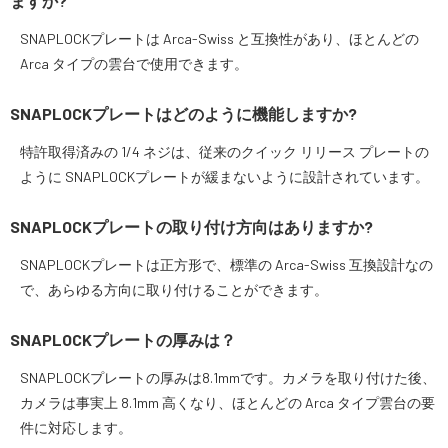
ますか?
スペシャルコンテンツ
SNAPLOCKプレートは Arca-Swiss と互換性があり、ほとんどの
定期配信!
Arca タイプの雲台で使用できます。
サポート・Q&A / 法人・学生のお客様
SNAPLOCKプレートはどのように機能しますか?
特許取得済みの 1/4 ネジは、従来のクイック リリース プレートの
ように SNAPLOCKプレートが緩まないように設計されています。
取扱店舗一覧
SNAPLOCKプレートの取り付け方向はありますか?
SEKIDO
SNAPLOCKプレートは正方形で、標準の Arca-Swiss 互換設計なの
コーポレートサイト
で、あらゆる方向に取り付けることができます。
SNAPLOCKプレートの厚みは？
SEKIDO 会社概要
SNAPLOCKプレートの厚みは8.1mmです。カメラを取り付けた後、
カメラは事実上 8.1mm 高くなり、ほとんどの Arca タイプ雲台の要
件に対応します。