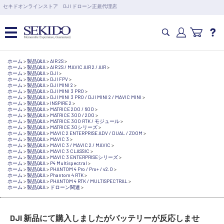
営業日の15時まで即日出荷
セキドオンラインストア DJI ドローン正規代理店
6,000円以上のご購入で送料無料！ポイント1%還元 >>
カメラドローン・生活家電
ホーム
>
製品Q&A
>
AIR 2S
>
ホーム
>
製品Q&A
>
AIR 2S / MAVIC AIR 2 / AIR
>
ホーム
>
製品Q&A
>
DJI
>
ホーム
>
製品Q&A
>
DJI FPV
>
ホーム
>
製品Q&A
>
DJI MINI 2
>
カメラ・スタビライザー
ホーム
>
製品Q&A
>
DJI MINI 3 PRO
>
ホーム
>
製品Q&A
>
DJI MINI 3 PRO / DJI MINI 2 / MAVIC MINI
>
ホーム
>
製品Q&A
>
INSPIRE 2
>
ホーム
>
製品Q&A
>
MATRICE 200 / 600
>
ホーム
>
製品Q&A
>
MATRICE 300 / 200
>
ホーム
>
製品Q&A
>
MATRICE 300 RTK / モジュール
>
業務用ドローン・業務関連製品
ホーム
>
製品Q&A
>
MATRICE 30シリーズ
>
ホーム
>
製品Q&A
>
MAVIC 2 ENTERPRISE ADV / DUAL / ZOOM
>
ホーム
>
製品Q&A
>
MAVIC 3
>
ホーム
>
製品Q&A
>
MAVIC 3 / MAVIC 2 / MAVIC
>
ホーム
>
製品Q&A
>
MAVIC 3 CLASSIC
>
水中ドローン(ROV)・水中スクーター
ホーム
>
製品Q&A
>
MAVIC 3 ENTERPRISEシリーズ
>
ホーム
>
製品Q&A
>
P4 Multispectral
>
ホーム
>
製品Q&A
>
PHANTOM 4 Pro / Pro+ / v2.0
>
ホーム
>
製品Q&A
>
Phantom 4 RTK
>
ホーム
>
製品Q&A
>
PHANTOM 4 RTK / MULTISPECTRAL
>
RC・ロボット部品
ホーム
>
製品Q&A
>
ドローン関連
>
講習会･国家資格･WEBセミナー
DJI 新品にて購入しましたがバッテリーが反応しませ