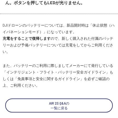
ん。ボタンを押してもLEDが光りません。
スペシャルコンテンツ
定期配信!
DJIドローンのバッテリーについては、新品開封時は「休止状態（ハ
サポート・Q&A / 法人・学生のお客様
イバネーションモード）」になっています。
充電をすることで復帰します
ので、新しく購入された付属のバッテ
リーおよび予備バッテリーについては充電をしてからご利用くださ
取扱店舗一覧
い。
また、バッテリーのご利用に際しましてメーカーにて発行している
SEKIDO
「インテリジェント・フライト・バッテリー安全ガイドライン」も
コーポレートサイト
しくは「免責事項と安全に関するガイドライン」を必ずご確認の
上、ご利用ください。
SEKIDO 会社概要
AIR 2S Q&Aの
一覧に戻る