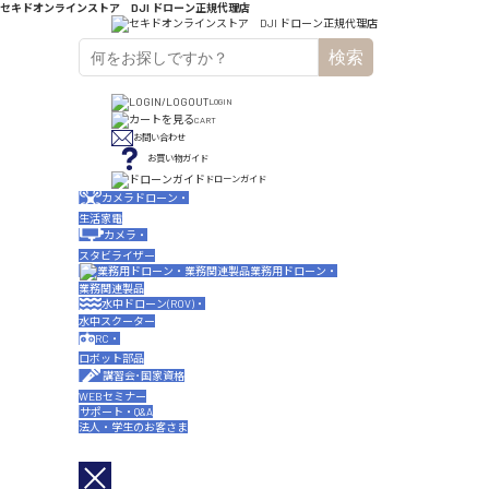
セキドオンラインストア DJI ドローン正規代理店
検索
LOGIN
CART
お問い合わせ
お買い物ガイド
ドローンガイド
カメラドローン・
生活家電
カメラ・
スタビライザー
業務用ドローン・
業務関連製品
水中ドローン(ROV)・
水中スクーター
RC・
ロボット部品
講習会･国家資格
WEBセミナー
サポート・Q&A
法人・学生のお客さま