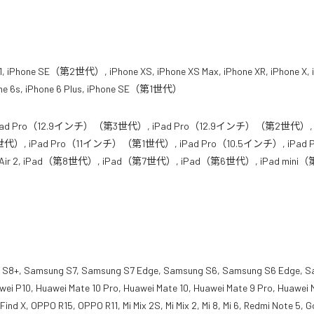
1, iPhone SE（第2世代）, iPhone XS, iPhone XS Max, iPhone XR, iPhone X, 
 iPhone 6s, iPhone 6 Plus, iPhone SE（第1世代）
d Pro（12.9インチ）（第3世代）, iPad Pro（12.9インチ）（第2世代）, i
 iPad Pro（11インチ）（第1世代）, iPad Pro（10.5インチ）, iPad P
 Air 2, iPad（第8世代）, iPad（第7世代）, iPad（第6世代）, iPad mini
 Samsung S7, Samsung S7 Edge, Samsung S6, Samsung S6 Edge, S
wei P10, Huawei Mate 10 Pro, Huawei Mate 10, Huawei Mate 9 Pro, Huawei 
ind X, OPPO R15, OPPO R11, Mi Mix 2S, Mi Mix 2, Mi 8, Mi 6, Redmi Note 5, G