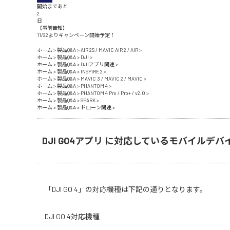
開始まであと
2
日
【事前告知】
11/22よりキャンペーン開始予定！
ホーム
>
製品Q&A
>
AIR 2S / MAVIC AIR 2 / AIR
>
ホーム
>
製品Q&A
>
DJI
>
ホーム
>
製品Q&A
>
DJIアプリ関連
>
ホーム
>
製品Q&A
>
INSPIRE 2
>
ホーム
>
製品Q&A
>
MAVIC 3 / MAVIC 2 / MAVIC
>
ホーム
>
製品Q&A
>
PHANTOM 4
>
ホーム
>
製品Q&A
>
PHANTOM 4 Pro / Pro+ / v2.0
>
ホーム
>
製品Q&A
>
SPARK
>
ホーム
>
製品Q&A
>
ドローン関連
>
DJI GO4アプリ に対応しているモバイルデ
「DJI GO 4」の対応機種は下記の通りとなります。
DJI GO 4対応機種
——