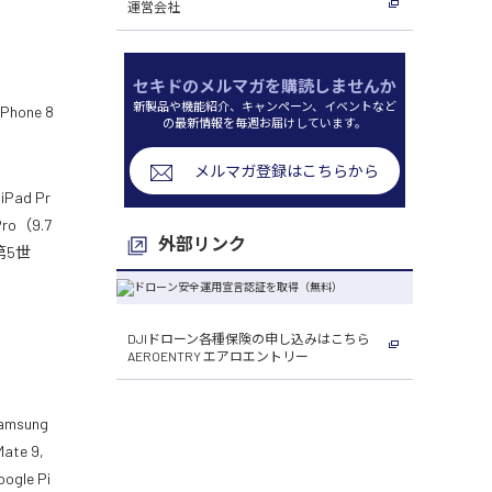
運営会社
セキドのメルマガを購読しませんか
新製品や機能紹介、キャンペーン、イベントなど
iPhone 8
の最新情報を毎週お届けしています。
メルマガ登録はこちらから
Pad Pr
ro（9.7
外部リンク
（第5世
DJIドローン各種保険の申し込みはこちら
AEROENTRY エアロエントリー
amsung
Mate 9,
oogle Pi