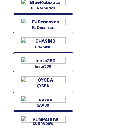
BlueRobotics
FJDynamics
CHASING
Insta360
QYSEA
SAVOX
SUNPADOW