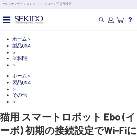
営業日の15時まで即日出荷
セキドオンラインストア DJI ドローン正規代理店
6,000円以上のご購入で送料無料！ポイント1%還元 >>
カメラドローン・生活家電
ホーム
>
製品Q&A
>
カメラ・スタビライザー
RC関連
>
業務用ドローン・業務関連製品
ホーム
>
製品Q&A
>
水中ドローン(ROV)・水中スクーター
その他
>
RC・ロボット部品
猫用 スマートロボット Ebo (イ
ーボ) 初期の接続設定でWi-Fiに
講習会･国家資格･WEBセミナー