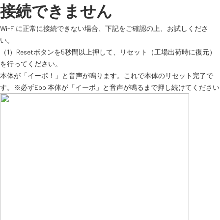
接続できません
スペシャルコンテンツ
定期配信!
Wi-Fiに正常に接続できない場合、下記をご確認の上、お試しくださ
い。
サポート・Q&A / 法人・学生のお客様
（1）Resetボタンを5秒間以上押して、リセット（工場出荷時に復元）
を行ってください。
本体が「イーボ！」と音声が鳴ります。これで本体のリセット完了で
す。※必ずEbo 本体が「イーボ」と音声が鳴るまで押し続けてください
取扱店舗一覧
SEKIDO
コーポレートサイト
SEKIDO 会社概要