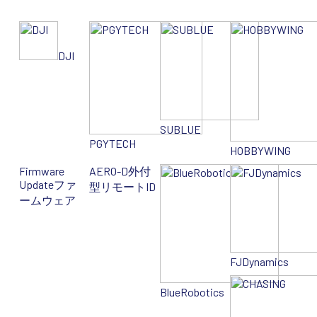
DJI
SUBLUE
PGYTECH
HOBBYWING
Firmware
AERO-D
外付
Update
ファ
型リモートID
ームウェア
FJDynamics
BlueRobotics