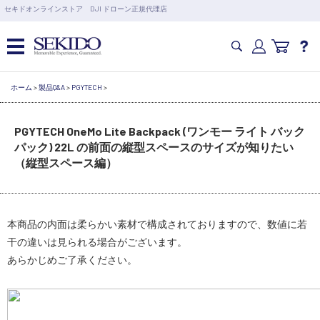
営業日の15時まで即日出荷
セキドオンラインストア DJI ドローン正規代理店
6,000円以上のご購入で送料無料！ポイント1%還元 >>
カメラドローン・生活家電
ホーム
>
製品Q&A
>
PGYTECH
>
PGYTECH OneMo Lite Backpack (ワンモー ライト バック
カメラ・スタビライザー
パック) 22L の前面の縦型スペースのサイズが知りたい
（縦型スペース編）
業務用ドローン・業務関連製品
水中ドローン(ROV)・水中スクーター
本商品の内面は柔らかい素材で構成されておりますので、数値に若
干の違いは見られる場合がございます。
あらかじめご了承ください。
RC・ロボット部品
講習会･国家資格･WEBセミナー