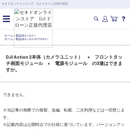
営業日の15時まで即日出荷
セキドオンラインストア DJI ドローン正規代理店
6,000円以上のご購入で送料無料！ポイント1%還元 >>
カメラドローン・生活家電
ホーム
>
製品Q&A
>
DJI
>
ホーム
>
製品Q&A
>
DJI ACTION 2
>
カメラ・スタビライザー
DJI Action 2本体（カメラユニット） + フロントタッ
チ画面モジュール + 電源モジュール の3連はできま
すか。
業務用ドローン・業務関連製品
水中ドローン(ROV)・水中スクーター
できません。
RC・ロボット部品
※当記事の無断での複製、改編、転載、二次利用などは一切禁じま
す。
講習会･国家資格･WEBセミナー
※記載内容は公開時点での仕様に基づいています。バージョンアッ