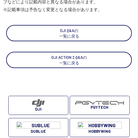
プなどにより記載内容と異なる場合があります。
※記載事項は予告なく変更となる場合があります。
スペシャルコンテンツ
定期配信!
サポート・Q&A / 法人・学生のお客様
DJI Q&Aの
一覧に戻る
取扱店舗一覧
DJI ACTION 2 Q&Aの
一覧に戻る
SEKIDO
コーポレートサイト
PGYTECH
DJI
SEKIDO 会社概要
SUBLUE
HOBBYWING