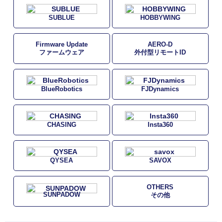
SUBLUE
HOBBYWING
Firmware Update
AERO-D
ファームウェア
外付型リモートID
BlueRobotics
FJDynamics
CHASING
Insta360
QYSEA
SAVOX
OTHERS
SUNPADOW
その他