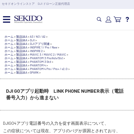
営業日の15時まで即日出荷
セキドオンラインストア DJI ドローン正規代理店
6,000円以上のご購入で送料無料！ポイント1%還元 >>
カメラドローン・生活家電
ホーム
>
製品Q&A
>
A3 / N3 / A2
>
ホーム
>
製品Q&A
>
DJI
>
ホーム
>
製品Q&A
>
DJIアプリ関連
>
ホーム
>
製品Q&A
>
INSPIRE 1 / Pro / Raw
>
ホーム
>
製品Q&A
>
INSPIRE 2
>
カメラ・スタビライザー
ホーム
>
製品Q&A
>
MAVIC 3 / MAVIC 2 / MAVIC
>
ホーム
>
製品Q&A
>
PHANTOM 3 Pro/Adv/Std
>
ホーム
>
製品Q&A
>
PHANTOM 3 Std
>
ホーム
>
製品Q&A
>
PHANTOM 4
>
ホーム
>
製品Q&A
>
PHANTOM 4 Pro / Pro+ / v2.0
>
ホーム
>
製品Q&A
>
SPARK
>
業務用ドローン・業務関連製品
DJI GOアプリ起動時 LINK PHONE NUMBER表示（電話
水中ドローン(ROV)・水中スクーター
番号入力）から進まない
RC・ロボット部品
DJIGO4アプリ電話番号の入力を促す画面表示について、
講習会･国家資格･WEBセミナー
この症状については現在、アプリのバグが原因とされており、