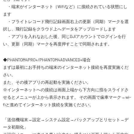
・端末がインターネット（Wifiなど）に接続されている状態にし
ます
・フライトレコード飛行記録画面右上の更新（同期）マークを選
択し、飛行記録をクラウド上へデータをアップロードします
・アプリを入れなおした後、同じDJIアカウントでログインを行
い、更新（同期）マークを再度押すことで同期されます。
◆PHANTOM4PRO+/PHANTOM4ADVANCED+場合
まずは最初にお手持ちの端末のインターネット接続を再度実施くだ
さい。
また、その後アプリの再起動を実施ください。
※インターネットへの接続は
画面上端から下方向に指をスライドさ
せるとメニューが上から表示されます。
その画面で歯車マーク→wi-
fiと進めてインターネット接続を実施ください。
「送信機端末→設定→システム設定→バックアップとリセット→デ
ータ初期化」