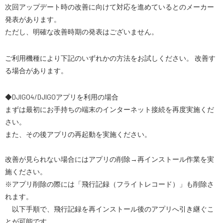
次回アップデート時の改善に向けて対応を進めているとのメーカー
スペシャルコンテンツ
発表があります。
定期配信!
ただし、明確な改善時期の発表はございません。
サポート・Q&A / 法人・学生のお客様
ご利用機種により下記のいずれかの方法をお試しください。
改善す
る場合があります。
取扱店舗一覧
◆DJIGO4/DJIGOアプリを利用の場合
まずは最初にお手持ちの端末のインターネット接続を再度実施くだ
さい。
SEKIDO
また、その後アプリの再起動を実施ください。
コーポレートサイト
改善が見られない場合にはアプリの削除→再インストール作業を実
施ください。
SEKIDO 会社概要
※アプリ削除の際には「飛行記録（フライトレコード）」も削除さ
れます。
以下手順で、飛行記録を再インストール後のアプリへ引き継ぐこ
とが可能です。