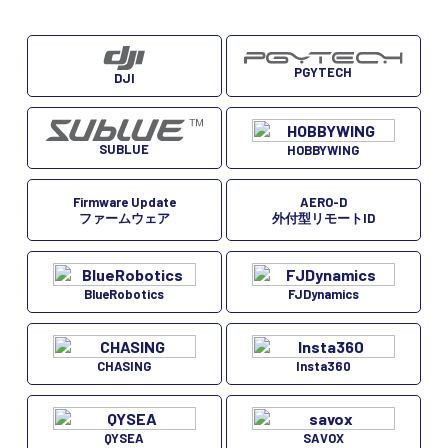
PGYTECH
DJI
SUBLUE
HOBBYWING
Firmware Update
AERO-D
ファームウェア
外付型リモートID
BlueRobotics
FJDynamics
CHASING
Insta360
QYSEA
SAVOX