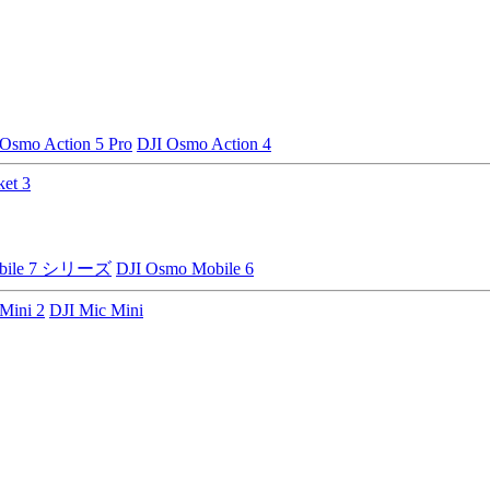
 Osmo Action 5 Pro
DJI Osmo Action 4
et 3
obile 7 シリーズ
DJI Osmo Mobile 6
Mini 2
DJI Mic Mini