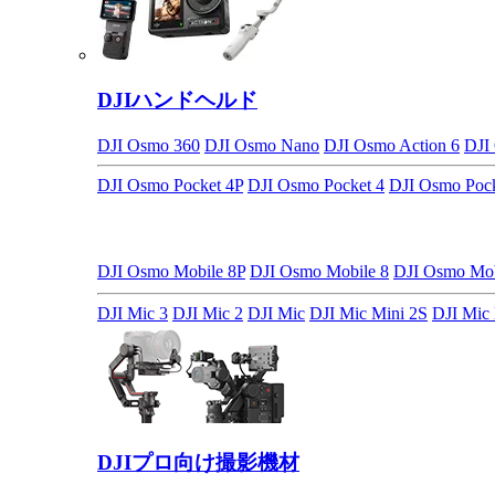
DJIハンドヘルド
DJI Osmo 360
DJI Osmo Nano
DJI Osmo Action 6
DJI
DJI Osmo Pocket 4P
DJI Osmo Pocket 4
DJI Osmo Pock
DJI Osmo Mobile 8P
DJI Osmo Mobile 8
DJI Osmo M
DJI Mic 3
DJI Mic 2
DJI Mic
DJI Mic Mini 2S
DJI Mic 
DJIプロ向け撮影機材