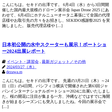
こんにちは。セキドの出澤です。 6月4日（水）から3日間開
催した国内最大規模のドローン展示会 Japan Drone 2025 にあ
わせて、6月4日にホテルニューオータニ幕張にて全国の代理
店様やお取引先の方々をお招きし、SEKIDO感謝祭2025 を実
施しました。 販売代理店様や […]
日本初公開の水中スクーターも展示！ボートショ
ー2024出展レポート
イベント・講習会
,
最新ガジェット／その他
2024/03/27（水）
dezawa.m
こんにちは。セキドの出澤です。 先週の3月21日（木）～24
日（日）の4日間、パシフィコ横浜で開催された第63回ジャ
パンインターナショナルボートショー2024に出展いたしまし
た。桜の開花に注目が集まる一方、沖縄などではすでに海開
きが始まるシーズンにも突入しましたね。今回の展示会で
[…]