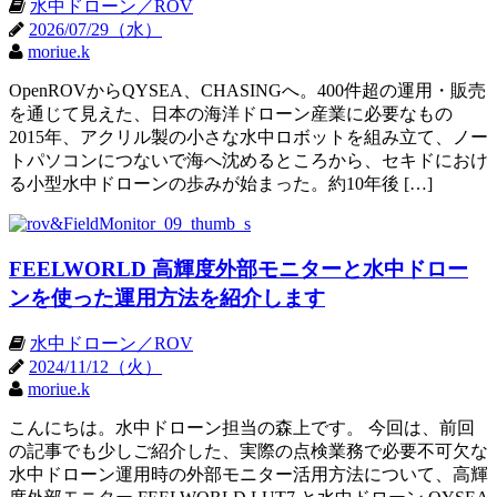
水中ドローン／ROV
2026/07/29（水）
moriue.k
OpenROVからQYSEA、CHASINGへ。400件超の運用・販売
を通じて見えた、日本の海洋ドローン産業に必要なもの
2015年、アクリル製の小さな水中ロボットを組み立て、ノー
トパソコンにつないで海へ沈めるところから、セキドにおけ
る小型水中ドローンの歩みが始まった。約10年後 […]
FEELWORLD 高輝度外部モニターと水中ドロー
ンを使った運用方法を紹介します
水中ドローン／ROV
2024/11/12（火）
moriue.k
こんにちは。水中ドローン担当の森上です。 今回は、前回
の記事でも少しご紹介した、実際の点検業務で必要不可欠な
水中ドローン運用時の外部モニター活用方法について、高輝