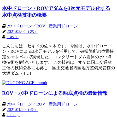
水中ドローン・ROVでダムを3次元モデル化する
水中点検技術の概要
水中ドローン／ROV
,
産業用ドローン
2021/02/04（木）
t.sasaki
こんにちは！セキドの佐々木です。 今回は、水中ドロー
ン・ROVによる3次元モデルを活用して、破損箇所の位置特
定をcmレベルで実現した、コンクリートダム堤体の水中点
検技術を解説いたします。 この技術は、すでに国土交通省
主催の技術公募に応募し、国土交通省四国地方整備局管轄の
大渡ダム（ […]
ROV・水中ドローンによる船底点検の最新情報
水中ドローン／ROV
,
産業用ドローン
2021/01/29（金）
k.takagi