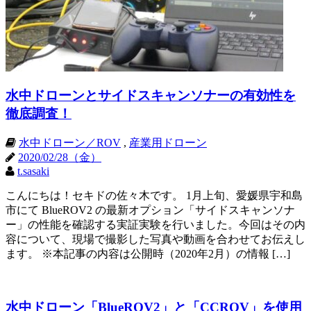
水中ドローンとサイドスキャンソナーの有効性を
徹底調査！
水中ドローン／ROV
,
産業用ドローン
2020/02/28（金）
t.sasaki
こんにちは！セキドの佐々木です。 1月上旬、愛媛県宇和島
市にて BlueROV2 の最新オプション「サイドスキャンソナ
ー」の性能を確認する実証実験を行いました。今回はその内
容について、現場で撮影した写真や動画を合わせてお伝えし
ます。 ※本記事の内容は公開時（2020年2月）の情報 […]
水中ドローン「BlueROV2」と「CCROV」を使用