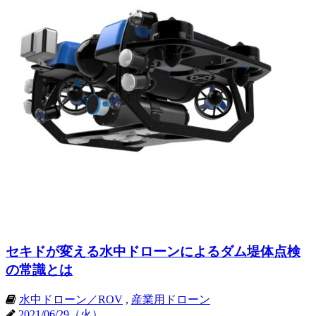
セキドが変える水中ドローンによるダム堤体点検
の常識とは
水中ドローン／ROV
,
産業用ドローン
2021/06/29（火）