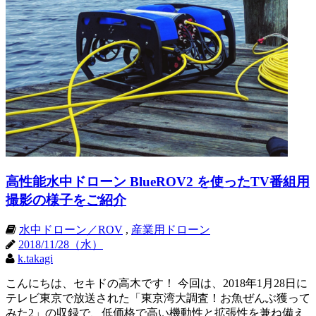
高性能水中ドローン BlueROV2 を使ったTV番組用
撮影の様子をご紹介
水中ドローン／ROV
,
産業用ドローン
2018/11/28（水）
k.takagi
こんにちは、セキドの高木です！ 今回は、2018年1月28日に
テレビ東京で放送された「東京湾大調査！お魚ぜんぶ獲って
みた2」の収録で、低価格で高い機動性と拡張性を兼ね備え