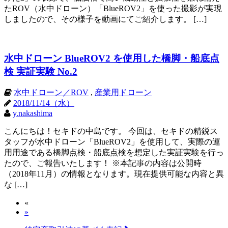
たROV（水中ドローン）「BlueROV2」を使った撮影が実現
しましたので、その様子を動画にてご紹介します。 […]
水中ドローン BlueROV2 を使用した橋脚・船底点
検 実証実験 No.2
水中ドローン／ROV
,
産業用ドローン
2018/11/14（水）
y.nakashima
こんにちは！セキドの中島です。 今回は、セキドの精鋭ス
タッフが水中ドローン「BlueROV2」を使用して、実際の運
用用途である橋脚点検・船底点検を想定した実証実験を行っ
たので、ご報告いたします！ ※本記事の内容は公開時
（2018年11月）の情報となります。現在提供可能な内容と異
な […]
«
»