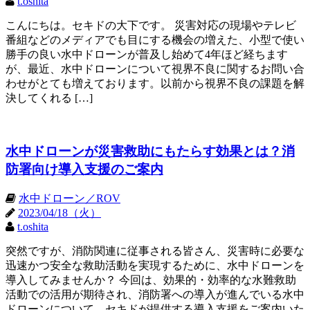
t.oshita
こんにちは。セキドの大下です。 災害対応の現場やテレビ
番組などのメディアでも目にする機会の増えた、小型で使い
勝手の良い水中ドローンが普及し始めて4年ほど経ちます
が、最近、水中ドローンについて視界不良に関するお問い合
わせがとても増えております。以前から視界不良の課題を解
決してくれる […]
水中ドローンが災害救助にもたらす効果とは？消
防署向け導入支援のご案内
水中ドローン／ROV
2023/04/18（火）
t.oshita
突然ですが、消防関連に従事される皆さん、災害時に必要な
迅速かつ安全な救助活動を実現するために、水中ドローンを
導入してみませんか？ 今回は、効果的・効率的な水難救助
活動での活用が期待され、消防署への導入が進んでいる水中
ドローンについて、セキドが提供する導入支援をご案内いた