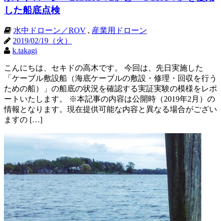
した船底点検
水中ドローン／ROV
,
産業用ドローン
2019/02/19（火）
k.takagi
こんにちは、セキドの高木です。 今回は、先日実施した
「ケーブル敷設船（海底ケーブルの敷設・修理・回収を行う
ための船）」の船底の状況を確認する実証実験の模様をレポ
ートいたします。 ※本記事の内容は公開時（2019年2月）の
情報となります。現在提供可能な内容と異なる場合がござい
ますの […]