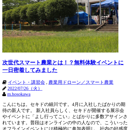
次世代スマート農業とは！？無料体験イベントに
一日密着してみました
イベント・講習会
,
農業用ドローン／スマート農業
2022/07/26（火）
m.hosokawa
こんにちは。セキドの細川です。4月に入社したばかりの期
待の新人です。 新入社員らしく、セキドが開催する展示会
やイベントに「よし行ってこい」とばかりに多数アサインさ
れています。普段はオンラインの中の人なので、こういった
オフラインイベントには積極的に参加表明し、社内の好感度