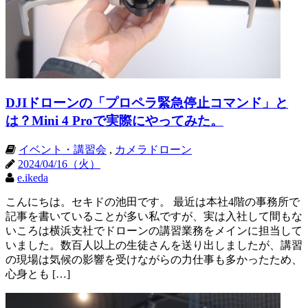
DJIドローンの「プロペラ緊急停止コマンド」と
は？Mini 4 Proで実際にやってみた。
イベント・講習会
,
カメラドローン
2024/04/16（火）
e.ikeda
こんにちは。セキドの池田です。 最近は本社4階の事務所で
記事を書いていることが多い私ですが、実は入社して間もな
いころは横浜支社でドローンの講習業務をメインに担当して
いました。数百人以上の生徒さんを送り出しましたが、講習
の現場は気候の影響を受けながらの力仕事も多かったため、
心身とも […]