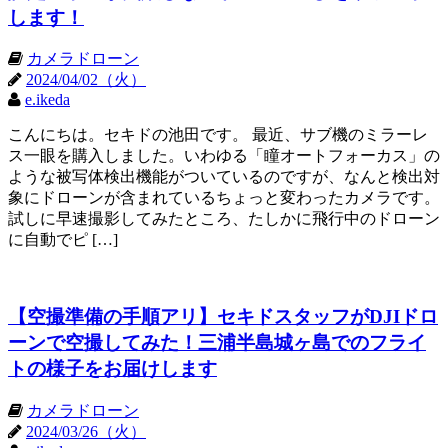
します！
カメラドローン
2024/04/02（火）
e.ikeda
こんにちは。セキドの池田です。 最近、サブ機のミラーレ
ス一眼を購入しました。いわゆる「瞳オートフォーカス」の
ような被写体検出機能がついているのですが、なんと検出対
象にドローンが含まれているちょっと変わったカメラです。
試しに早速撮影してみたところ、たしかに飛行中のドローン
に自動でピ […]
【空撮準備の手順アリ】セキドスタッフがDJIドロ
ーンで空撮してみた！三浦半島城ヶ島でのフライ
トの様子をお届けします
カメラドローン
2024/03/26（火）