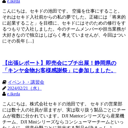
e.ikeda
こんにちは。セキドの池田です。 空撮を仕事にすること。
それはセキド入社前からの私の夢でした。正確には「将来的
に起業すること」を目標に、セキドにはそのための修行をす
るつもりで入社しました。今のチームメンバーや担当業務が
大好きなので独立はしばらく考えていませんが、今回はつい
にその長年 […]
【出張レポート】即売会にプチ出展！静岡県の
「キンヤ金物お客様感謝祭」に参加しました。
イベント・講習会
2024/02/21（水）
e.ikeda
こんにちは。株式会社セキドの池田です。 セキドの営業部
には数十人の社員が居ますが、実は取り扱う製品ごとにチー
ムが複数に分かれています。DJI Matriceシリーズなら産業機
チーム、DJI Miniシリーズならコンシューマーチームといっ
たふうに、得意分野ごとに担当する製品が決まっ […]