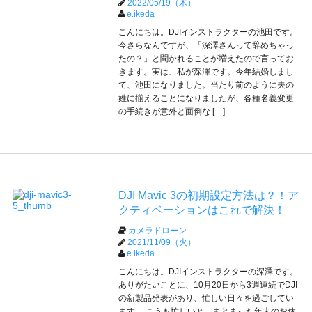
2022/05/19（木）
e.ikeda
こんにちは。DJIインストラクターの池田です。
今さらなんですが、「深澤さんって辞めちゃっ
たの？」と聞かれることが増えたので言ってお
きます。実は、私が深澤です。今年結婚しまし
て、池田になりました。当たり前のように夫の
姓に揃えることになりましたが、各種名義変更
の手続きが意外と面倒な […]
DJI Mavic 3の初期設定方法は？！ア
クティベーションはこれで解決！
カメラドローン
2021/11/09（火）
e.ikeda
こんにちは。DJIインストラクターの深澤です。
ありがたいことに、10月20日から3週連続でDJI
の新製品発表があり、忙しい日々を過ごしてい
ます。 こうも忙しいと、まとまった年末のお休