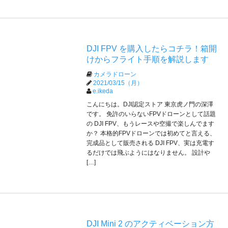
DJI FPV を購入したらコチラ！箱開
けからフライト手順を解説します
カメラドローン
2021/03/15（月）
e.ikeda
こんにちは。DJI認定ストア 東京虎ノ門の深澤
です。 免許のいらないFPVドローンとして話題
の DJI FPV、もうレースや空撮で楽しんでます
か？ 本格的FPVドローンでは初めてと言える、
完成品として販売される DJI FPV、実は充電す
るだけでは飛ぶようにはなりません。 設計や
[…]
DJI Mini 2 のアクティベーション方