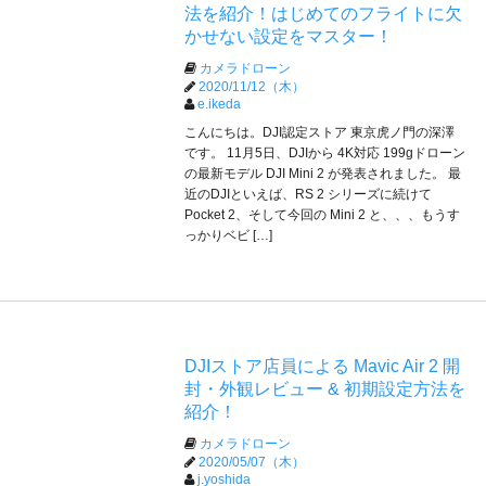
法を紹介！はじめてのフライトに欠
かせない設定をマスター！
カメラドローン
2020/11/12（木）
e.ikeda
こんにちは。DJI認定ストア 東京虎ノ門の深澤
です。 11月5日、DJIから 4K対応 199gドローン
の最新モデル DJI Mini 2 が発表されました。 最
近のDJIといえば、RS 2 シリーズに続けて
Pocket 2、そして今回の Mini 2 と、、、もうす
っかりベビ […]
DJIストア店員による Mavic Air 2 開
封・外観レビュー & 初期設定方法を
紹介！
カメラドローン
2020/05/07（木）
j.yoshida