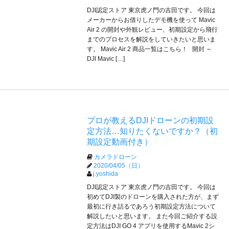
DJI認定ストア 東京虎ノ門の吉田です。 今回は
メーカーからお借りしたデモ機を使って Mavic
Air 2 の開封や外観レビュー、初期設定から飛行
までのプロセスを解説をしていきたいと思いま
す。 Mavic Air 2 商品一覧はこちら！ 開封 ～
DJI Mavic […]
プロが教えるDJIドローンの初期設
定方法…知りたくないですか？（初
期設定動画付き）
カメラドローン
2020/04/05（日）
j.yoshida
DJI認定ストア 東京虎ノ門の吉田です。 今回は
初めてDJI製のドローンを購入された方が、まず
最初に行き詰るであろう初期設定方法について
解説したいと思います。 また今回ご紹介する設
定方法はDJI GO 4 アプリを使用するMavic 2シ