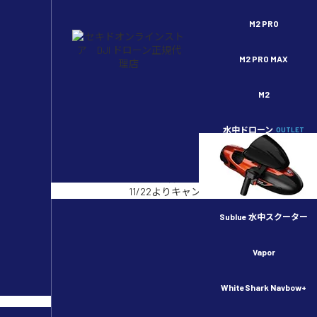
セキドオンラインストア DJI ドローン正規代理店
M2 PRO
M2 PRO MAX
M2
水中ドローン
OUTLET
開始まであと
2
日
【事前告知】
11/22よりキャンペーン開始予定！
Sublue 水中スクーター
ECトップ
>
製品Q&A
>
Q&A / 技術的な
Vapor
WhiteShark Navbow+
OSMO MOBILE 3