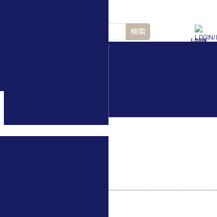
検索
LOGIN
水中ドローン(ROV)・
水中スクーター
ご質問 内検索：
※全角スペースは使用できません