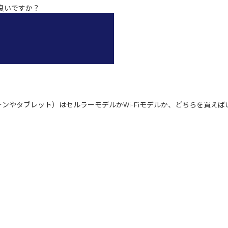
ば良いですか？
.10.27）
d)（2020.10.21）
ォンやタブレット）はセルラーモデルかWi-Fiモデルか、どちらを買えば