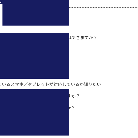
ツ
っていませんがアクティベーション作業はできますか？
サポートについて
sh の譲渡はできますか？
っているスマホ／タブレットが対応しているか知りたい
しているが充電ができません。なぜですか？
セットが到着しましたが加入手続きは必要ですか？
ルデバイスを知りたい