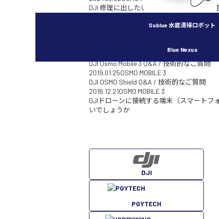
DJI 修理に出したいが、どこに連絡すれ
2020.11.04
OSMO MOBILE 3
Sublue 水底清掃ロボット
DJI Mimoアプリ 更新のお知らせ（iOS)（2020
2020.10.21
OSMO MOBILE 3
DJI Mimoアプリ 更新のお知らせ（iOS,Androi
Blue Nexus
2019.08.14
OSMO MOBILE 3
DJI Osmo Mobile 3 Q&A / 技術的なご質問
2019.01.25
OSMO MOBILE 3
DJI OSMO Shield Q&A / 技術的なご質問
2016.12.21
OSMO MOBILE 3
DJIドローンに接続する端末（スマートフ
いでしょうか
DJI
PGYTECH