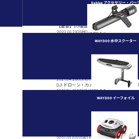
Sublue アクセサリー・パー
2022.12.13
OSMO MOBILE 3
【重要】DJI製品についてのご案内
2022.01.21
OSMO MOBILE 3
DJI Mimo 対応していない端末しか持
WAYDOO 水中スクーター
2021.12.14
OSMO MOBILE 3
DJI 修理依頼方法・保証期間やアフター
2021.12.10
OSMO MOBILE 3
subnado
［DJI］無償付帯保険や DJI Care Refre
2021.10.12
OSMO MOBILE 3
DJI Care Refresh DJI Care Expressとは？
2021.04.26
OSMO MOBILE 3
DJI ドローン・カメラについて自分の使
2021.04.12
OSMO MOBILE 3
DJI バッテリーや送信機を充電器に接続
WAYDOO イーフォイル
2021.04.02
OSMO MOBILE 3
［DJI］DJI Care Refresh付きの
FLYER ONE PLUS
2021.03.29
OSMO MOBILE 3
DJIアカウントの作成方法を教えて欲しい
2021.03.25
OSMO MOBILE 3
DJI Mimoアプリ に対応しているモバイ
2021.03.02
OSMO MOBILE 3