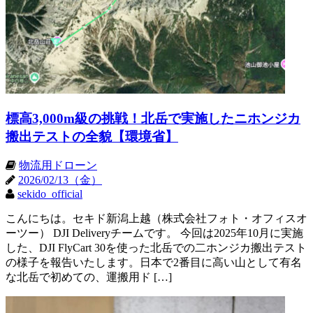
標高3,000m級の挑戦！北岳で実施したニホンジカ
搬出テストの全貌【環境省】
物流用ドローン
2026/02/13（金）
sekido_official
こんにちは。セキド新潟上越（株式会社フォト・オフィスオ
ーツー） DJI Deliveryチームです。 今回は2025年10月に実施
した、DJI FlyCart 30を使った北岳での二ホンジカ搬出テスト
の様子を報告いたします。日本で2番目に高い山として有名
な北岳で初めての、運搬用ド […]