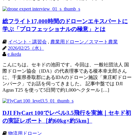
総フライト17,000時間のドローンエキスパートに
学ぶ「プロフェッショナルの極意」とは
イベント・講習会
,
農業用ドローン／スマート農業
2026/02/25（水）
e.ikeda
こんにちは。セキドの池田です。今回は、一般社団法人 国
際ドローン協会（IDA）の代表理事である榎本幸太郎さん
に、千葉県香取郡にあるIDAのドローン施設「東庄町ドロー
ンパーク」でお話を伺ってきました。 記事中盤では DJI
Agras T25 を使って5日間で約1,000ヘクタール […]
DJI FlyCart 100でレベル3.5飛行を実施｜セキド初
の実証レポート［約60kg×約5km］
物流用ドローン