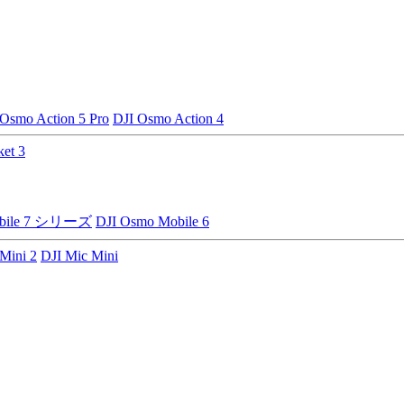
 Osmo Action 5 Pro
DJI Osmo Action 4
et 3
obile 7 シリーズ
DJI Osmo Mobile 6
Mini 2
DJI Mic Mini