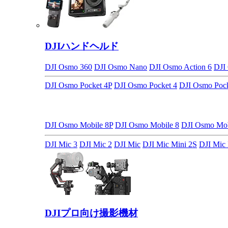
DJIハンドヘルド
DJI Osmo 360
DJI Osmo Nano
DJI Osmo Action 6
DJI
DJI Osmo Pocket 4P
DJI Osmo Pocket 4
DJI Osmo Pock
DJI Osmo Mobile 8P
DJI Osmo Mobile 8
DJI Osmo M
DJI Mic 3
DJI Mic 2
DJI Mic
DJI Mic Mini 2S
DJI Mic 
DJIプロ向け撮影機材