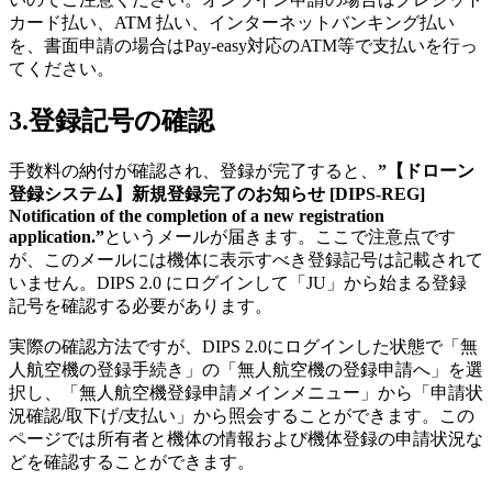
カード払い、ATM 払い、インターネットバンキング払い
を、書面申請の場合はPay-easy対応のATM等で支払いを行っ
てください。
3.登録記号の確認
手数料の納付が確認され、登録が完了すると、
”【ドローン
登録システム】新規登録完了のお知らせ [
DIPS
-REG]
Notification of the completion of a new registration
application.”
というメールが届きます。ここで注意点です
が、このメールには機体に表示すべき登録記号は記載されて
いません。DIPS 2.0 にログインして「JU」から始まる登録
記号を確認する必要があります。
実際の確認方法ですが、DIPS 2.0にログインした状態で「無
人航空機の登録手続き」の「無人航空機の登録申請へ」を選
択し、「無人航空機登録申請メインメニュー」から「申請状
況確認/取下げ/支払い」から照会することができます。この
ページでは所有者と機体の情報および機体登録の申請状況な
どを確認することができます。