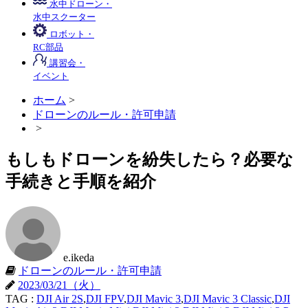
水中ドローン・
水中スクーター
ロボット・
RC部品
講習会・
イベント
ホーム
>
ドローンのルール・許可申請
>
もしもドローンを紛失したら？必要な
手続きと手順を紹介
e.ikeda
ドローンのルール・許可申請
2023/03/21（火）
TAG :
DJI Air 2S
,
DJI FPV
,
DJI Mavic 3
,
DJI Mavic 3 Classic
,
DJI