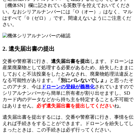
［機体SN］欄に記されている英数字を控えておいてくださ
い。なおシリアルナンバーには「O（オー）」はなく、マル
はすべて「0（ゼロ）」です。間違えないようにご注意くだ
さい。
2. 遺失届出書の提出
交番や警察署に行き、
遺失届出書を提出
します。ドローンは
産業廃棄物として処理する必要があるため、紛失したままに
しておくと不法投棄をしたとみなされ、廃棄物処理法違反と
なる可能性があります。
「別にバレないでしょ」
と思ったそ
このアナタ、今は
ドローンの登録が義務化
されていますので
シリアルナンバーから簡単に所有者が割り出せますし、SD
カード内のデータなどから持ち主を特定することも不可能で
はありません。
必ず遺失届出書を提出してください
ね。
遺失届出書を提出するには、交番や警察署に行き、事情を伝
えれば手続きをすることができます。ドローンを紛失してし
まったときは、この手続きは必ず行ってください。