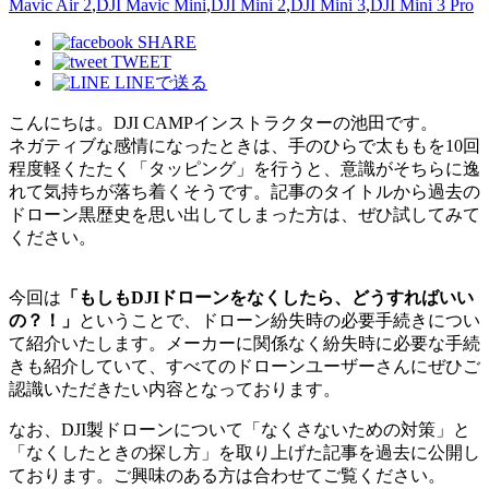
Mavic Air 2
,
DJI Mavic Mini
,
DJI Mini 2
,
DJI Mini 3
,
DJI Mini 3 Pro
SHARE
TWEET
LINEで送る
こんにちは。DJI CAMPインストラクターの池田です。
ネガティブな感情になったときは、手のひらで太ももを10回
程度軽くたたく「タッピング」を行うと、意識がそちらに逸
れて気持ちが落ち着くそうです。記事のタイトルから過去の
ドローン黒歴史を思い出してしまった方は、ぜひ試してみて
ください。
今回は
「もしもDJIドローンをなくしたら、どうすればいい
の？！」
ということで、ドローン紛失時の必要手続きについ
て紹介いたします。メーカーに関係なく紛失時に必要な手続
きも紹介していて、すべてのドローンユーザーさんにぜひご
認識いただきたい内容となっております。
なお、DJI製ドローンについて「なくさないための対策」と
「なくしたときの探し方」を取り上げた記事を過去に公開し
ております。ご興味のある方は合わせてご覧ください。