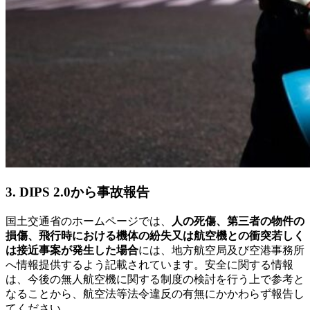
3. DIPS 2.0から事故報告
国土交通省のホームページでは、
人の死傷、第三者の物件の
損傷、飛行時における機体の紛失又は航空機との衝突若しく
は接近事案が発生した場合
には、地方航空局及び空港事務所
へ情報提供するよう記載されています。安全に関する情報
は、今後の無人航空機に関する制度の検討を行う上で参考と
なることから、航空法等法令違反の有無にかかわらず報告し
てください。