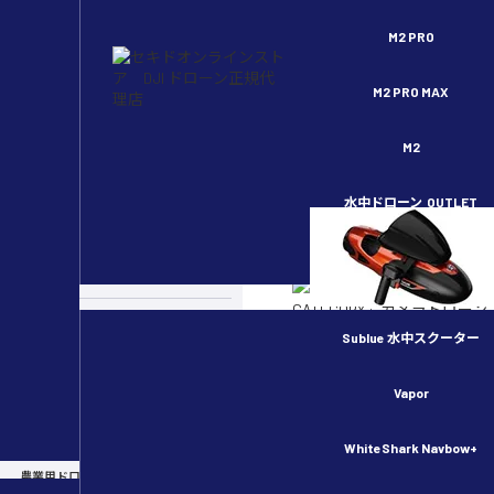
セキドオンラインストア DJI ドローン正規代理店
M2 PRO
M2 PRO MAX
M2
ホーム
>
カメラドローン
水中ドローン
OUTLET
スペシャルコンテンツ
>
DJI Mini 3 Pro のおすす
インストラクターが発表しま
カメラドローン
e.ikeda
CATEGORY :
カメラドローン
ドローンのルール・許可申請
UPDATE :
2022/12/20（火）
Sublue 水中スクーター
TAG :
DJI Mini 3 Pro
産業用ドローン
SHARE
Vapor
POST
物流用ドローン
LINEで送る
WhiteShark Navbow+
こんにちは。DJI インスト
農業用ドローン／スマート農業
DJI製品のいいところって、