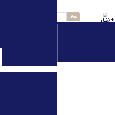
検索
LOGIN
水中ドローン(ROV)・
水中スクーター
めアクセサリー3選！DJI CAMP
す
ラクターの池田です。
「誰でもクリエイターになれ