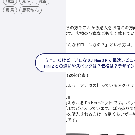
測量
点検
調査
農業
農薬散布
今回は、
DJI Mini 3 Pro
を既にお持ちの方やこれから購入をお考えの方
サリーを紹介していきたいと思います。実物の写真なども多く載せてい
い。
なお「そもそも DJI Mini 3 Pro ってどんなドローンなの？」という
ませ。
ミニ。だけど、プロな DJI Mini 3 Pro 最速レビ
Mini 2 との違いやスペックは？価格は？デザイ
Mini 3 Pro 用おすすめアクセサリー3選を発表！
それでは、具体的な紹介に移りましょう。アナタの持っているアクセサ
かも？
1. DJI Mini 3 Pro Fly Moreキット Plus
まずはアクセサリー類をおトクに揃えられる Fly Moreキット です。
フトケース、予備プロペラ、ケーブルなどが入っています。ばら売りで
えることができます。ストアで機体を購入される方は、9割くらいが一
印象です。販売価格は税込35,420円です。