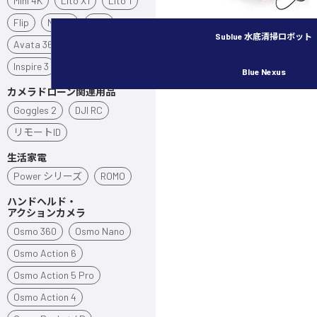
Mini 4K
Lito X1
Lito 1
Flip
Neo 2
Neo
Sublue 水底清掃ロボット
Avata 360
Avata 2
Inspire 3
Blue Nexus
カメラドローン関連用品
Goggles 2
DJI RC
リモートID
生活家電
Power シリーズ
ROMO
ハンドヘルド・
アクションカメラ
Osmo 360
Osmo Nano
Osmo Action 6
Osmo Action 5 Pro
Osmo Action 4