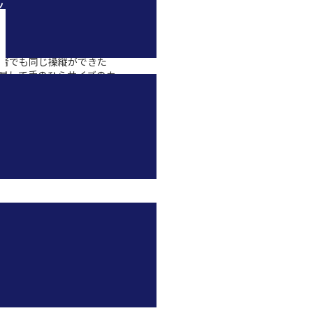
ツ
います。たとえばそれまで
トロールできなかったノー
ンの先端を一点の中心に向
）の動きを、アクティブト
者でも同じ操縦ができた
良して手のひらサイズのカ
影できたり、といったとこ
。「一子相伝の秘伝のタ
コンビニで買える材料で再
術をちりばめた製品には発
ろ私は “DJI製品を誰でも
を書くこと” が自身の使命