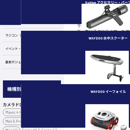
Sublue アクセサリー・パー
る」ツールであることだと思
カメラ・スタビライザー
指先の繊細な動きでしかコン
ズ・イン・サークル（ドロー
け、円を描くようなフライト
水中ドローン／ROV
ラック機能で自動化して初心
り、重いスタビライザーを改
ラジコン（RC）
メラでもブレのない映像を撮
WAYDOO 水中スクーター
ろがそれにあたると考えます
レ」のような難しい技術を、
イベント・講習会
subnado
現してしまうような斬新な技
表のたび驚かされますね。近ご
最新ガジェット／その他
使いこなせるようにする記事
だと考えています。
機種別
WAYDOO イーフォイル
カメラドローン
FLYER ONE PLUS
Mavic 4 Pro
Air 3S
Mini 5 Pro
Mini 3