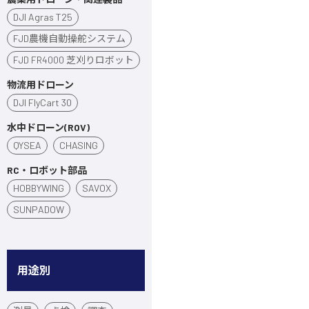
DJI Agras T25
FJD農機自動操舵システム
FJD FR4000 芝刈りロボット
物流用ドローン
DJI FlyCart 30
水中ドローン(ROV)
QYSEA
CHASING
RC・ロボット部品
HOBBYWING
SAVOX
SUNPADOW
用途別