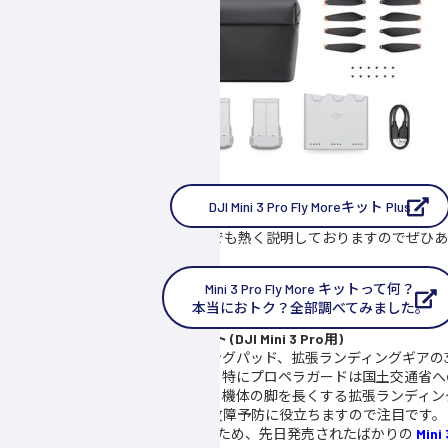
DJI Mini 3 Pro Fly Moreキット Plus
この商品の詳細については、以下でも熱く説明しておりますのでぜひあ
に計算してます。
Mini 3 Pro Fly More キットって何？
本当におトク？全部調べてみました。
2. ドローン空撮 アクセサリーキット (DJI Mini 3 Pro用)
次は、プロペラガード、ランディングパッド、拡張ランディングギアの
ける「アクセサリーキット」です。特にプロペラガードは国土交通省へ
ので、持っておくといいですよね。機体の脚を長くする拡張ランディン
いでくれるランディングパッドも故障予防に役立ちますので注目です。
なお、こちらは Mini 3 Pro 専用品のため、先日発売されたばかりの
Mini