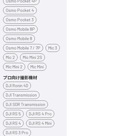
Osmo Pocket 4P
Osmo Pocket 4
Osmo Pocket 3
Osmo Mobile 8P
Osmo Mobile 8
Osmo Mobile 7 / 7P
Mic 3
Mic 2
Mic Mini 2S
Mic Mini 2
Mic Mini
プロ向け撮影機材
DJI Ronin 4D
DJI Transmission
DJI SDR Transmission
DJI RS 5
DJI RS 4 Pro
DJI RS 4
DJI RS 4 Mini
DJI RS 3 Pro