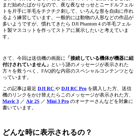
まだ始めたばかりなので、夜な夜なせっせとニードルフェル
トを片手に羊毛をチクチク刺して、いろんな形を自由に作れ
るよう練習しています。一般的には動物の人形などの作品が
多いようですが、慣れてきたら DJI Phantom 4 の羊毛フェル
ト製マスコットを作ってストアに展示したいと考えていま
す。
さて、今回は送信機の画面に
「接続している機体が機器に紐
付けされていません」
という謎のメッセージが表示された
方々を救うべく、FAQ的な内容のスペシャルコンテンツとな
っています。
この記事は最近
DJI RC
や
DJI RC Pro
を購入した方、送信
機のリンクをかけ替えたらこのメッセージが表示された方、
Mavic 3
／
Air 2S
／
Mini 3 Pro
のオーナーさんなどを対象に
書いています。
どんな時に表示されるの？