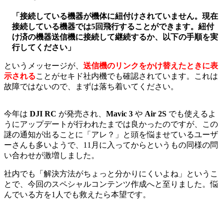
「接続している機器が機体に紐付けされていません。現在
接続している機器では5回飛行することができます。紐付
け済の機器送信機に接続して継続するか、以下の手順を実
行してください」
というメッセージが、
送信機のリンクをかけ替えたときに表
示される
ことがセキド社内機でも確認されています。これは
故障ではないので、まずは落ち着いてください。
今年は
DJI RC
が発売され、
Mavic 3
や
Air 2S
でも使えるよ
うにアップデートが行われたまでは良かったのですが、この
謎の通知が出ることに「アレ？」と頭を悩ませているユーザ
ーさんも多いようで、11月に入ってからというもの同様の問
い合わせが激増しました。
社内でも「解決方法がちょっと分かりにくいよね」というこ
とで、今回のスペシャルコンテンツ作成へと至りました。悩
んでいる方を1人でも救えたら本望です。