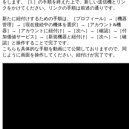
をします。［1.］の手順を終えた上で、新しい送信機とリン
クをかけてください。リンクの手順は前述の通りです。
新たに紐付けするための手順は、［プロフィール］→［機器
管理］→［現在接続中の機体を選択］→［アカウント&機
器］→［アカウントに紐付け］→［次へ］→［確認］→［付
加価値サービス］→［新規機器と紐付け］→［次へ］→［確
認］と操作することで完了です。
こちらも具体的な手順を動画にて公開しておりますので、同
じように画面を操作してください。紐付けが完了です。