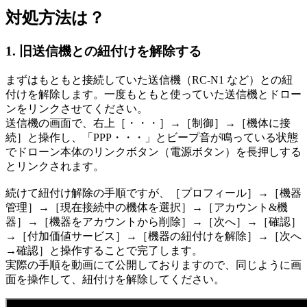
対処方法は？
1. 旧送信機との紐付けを解除する
まずはもともと接続していた送信機（RC-N1 など）との紐
付けを解除します。一度もともと使っていた送信機とドロー
ンをリンクさせてください。
送信機の画面で、右上［・・・］→［制御］→［機体に接
続］と操作し、「PPP・・・」とビープ音が鳴っている状態
でドローン本体のリンクボタン（電源ボタン）を長押しする
とリンクされます。
続けて紐付け解除の手順ですが、［プロフィール］→［機器
管理］→［現在接続中の機体を選択］→［アカウント&機
器］→［機器をアカウントから削除］→［次へ］→［確認］
→［付加価値サービス］→［機器の紐付けを解除］→［次へ
→確認］と操作することで完了します。
実際の手順を動画にて公開しておりますので、同じように画
面を操作して、紐付けを解除してください。