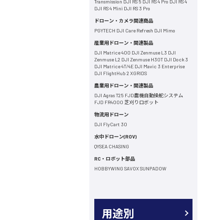
Transmission
DJI RS 5
DJI RS 4 Pro
DJI RS 4
DJI RS 4 Mini
DJI RS 3 Pro
ドローン・カメラ関連商品
PGYTECH
DJI Care Refresh
DJI Mimo
産業用ドローン・関連製品
DJI Matrice 400
DJI Zenmuse L3
DJI
Zenmuse L2
DJI Zenmuse H30T
DJI Dock 3
DJI Matrice 4T/4E
DJI Mavic 3 Enterprise
DJI FlightHub 2
XGRIDS
農業用ドローン・関連製品
DJI Agras T25
FJD農機自動操舵システム
FJD FR4000 芝刈りロボット
物流用ドローン
DJI FlyCart 30
水中ドローン(ROV)
QYSEA
CHASING
RC・ロボット部品
HOBBYWING
SAVOX
SUNPADOW
用途別