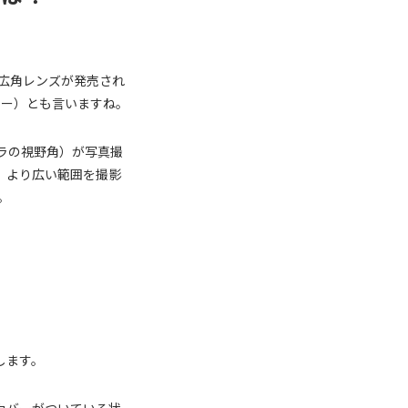
専用の広角レンズが発売され
ター）とも言いますね。
＝カメラの視野角）が写真撮
がり、より広い範囲を撮影
。
明します。