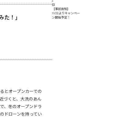
2
日
【事前告知】
11/22よりキャンペー
てみた！」
ン開始予定！
るとオープンカーでの
近づくと、大洗のあん
で、冬のオープンドラ
のドローンを持ってい