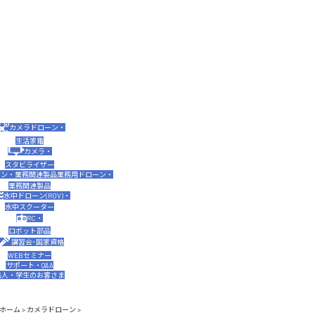
カメラドローン・
生活家電
カメラ・
スタビライザー
業務用ドローン・
業務関連製品
水中ドローン(ROV)・
水中スクーター
RC・
ロボット部品
講習会･国家資格
WEBセミナー
サポート・Q&A
法人・学生のお客さま
ホーム
>
カメラドローン
>