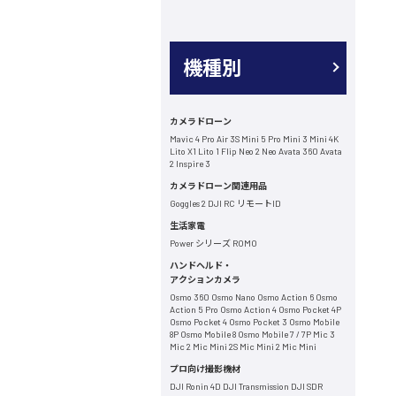
機種別
カメラドローン
Mavic 4 Pro
Air 3S
Mini 5 Pro
Mini 3
Mini 4K
Lito X1
Lito 1
Flip
Neo 2
Neo
Avata 360
Avata
2
Inspire 3
カメラドローン関連用品
Goggles 2
DJI RC
リモートID
生活家電
Power シリーズ
ROMO
ハンドヘルド・
アクションカメラ
Osmo 360
Osmo Nano
Osmo Action 6
Osmo
Action 5 Pro
Osmo Action 4
Osmo Pocket 4P
Osmo Pocket 4
Osmo Pocket 3
Osmo Mobile
8P
Osmo Mobile 8
Osmo Mobile 7 / 7P
Mic 3
Mic 2
Mic Mini 2S
Mic Mini 2
Mic Mini
プロ向け撮影機材
DJI Ronin 4D
DJI Transmission
DJI SDR