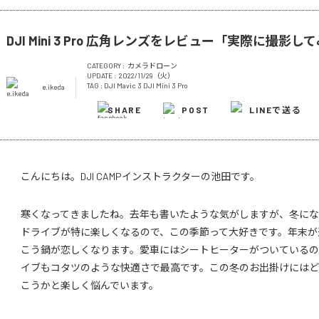
DJI Mini 3 Pro 広角レンズをレビュー「実際に撮影し
CATEGORY :
カメラドローン
UPDATE :
2022/11/29（火）
TAG :
DJI Mavic 3
DJI Mini 3 Pro
e.ikeda
SHARE
POST
LINEで送る
こんにちは。DJI CAMPインストラクターの池田です。
寒くなってきましたね。去年も書いたような気がしますが、冬にな
ドライブが特に楽しくなるので、この季節って大好きです。年末が
こう鍋が恋しくなります。愛車にはシートヒーターがついているの
イブもコタツのような快適さで最高です。この冬のお出掛けにはど
こうかと楽しく悩んでいます。