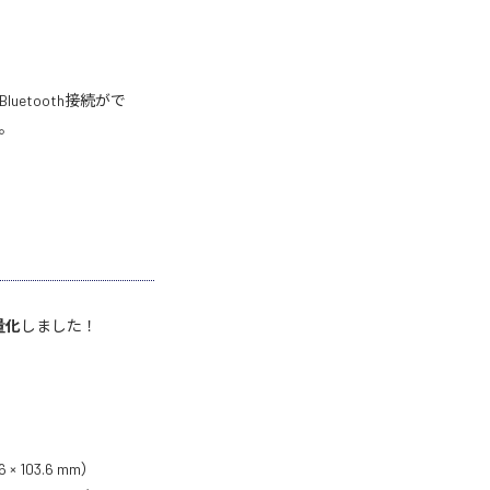
uetooth接続がで
。
量化
しました！
6 × 103.6 mm）