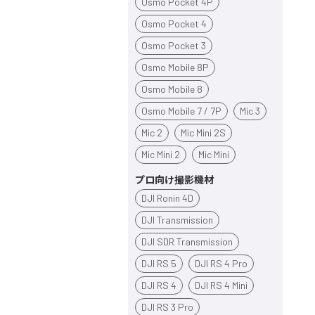
Osmo Pocket 4P
Osmo Pocket 4
Osmo Pocket 3
Osmo Mobile 8P
Osmo Mobile 8
Osmo Mobile 7 / 7P
Mic 3
Mic 2
Mic Mini 2S
Mic Mini 2
Mic Mini
プロ向け撮影機材
DJI Ronin 4D
DJI Transmission
DJI SDR Transmission
DJI RS 5
DJI RS 4 Pro
DJI RS 4
DJI RS 4 Mini
DJI RS 3 Pro