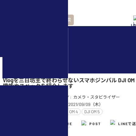
検索
LO
水中ドローン(ROV)・
水中スクーター
ホーム
>
カメラ・スタビライザー
>
Vlogを三日坊主で終わらせないスマホジンバル DJI OM
機能やスペックを紹介します
CATEGORY :
カメラ・スタビライザー
UPDATE :
2021/09/09（木）
TAG :
DJI OM 4
DJI OM 5
e.fukasawa
SHARE
POST
LINEで