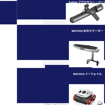
Sublue アクセサリー・パー
カメラ・スタビライザー
水中ドローン／ROV
ラジコン（RC）
WAYDOO 水中スクーター
イベント・講習会
subnado
最新ガジェット／その他
機種別
WAYDOO イーフォイル
カメラドローン
FLYER ONE PLUS
Mavic 4 Pro
Air 3S
Mini 5 Pro
Mini 3