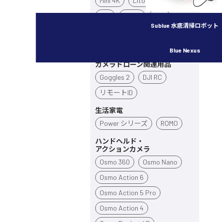
Mini 4K
Lito X1
Lito 1
Flip
Neo 2
Neo
Sublue 水底清掃ロボット
Avata 360
Avata 2
Inspire 3
Blue Nexus
カメラドローン関連用品
Goggles 2
DJI RC
リモートID
生活家電
Power シリーズ
ROMO
ハンドヘルド・
アクションカメラ
Osmo 360
Osmo Nano
Osmo Action 6
Osmo Action 5 Pro
Osmo Action 4