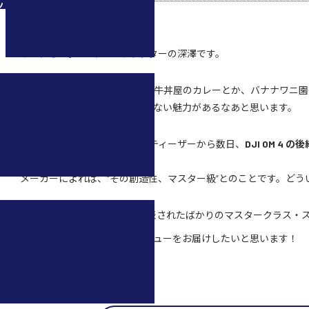
ツ
（2021/09/23 更新）
こんにちは。DJIインストラクターの深澤です。
そば屋のカツ丼って好きです。牛丼屋のカレーとか、バナナワニ園
JIのスタビライザー。主役にはない魅力があるなあと思います。
さて、“Hi Five”と書かれた謎のティーザーから数日、
DJI OM 4 
た。
メーカーによれば、“その創造性、マスター級”とのことです。どう
それでは今回は、9月8日に発表されたばかりのマスタークラス・
“DJI OM 5”
ザー
の速報レビューをお届けしたいと思います！