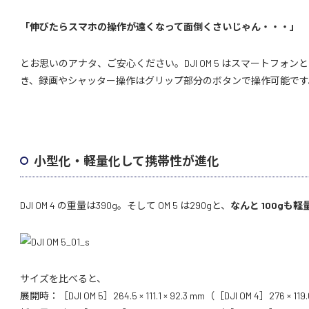
「伸びたらスマホの操作が遠くなって面倒くさいじゃん・・・」
とお思いのアナタ、ご安心ください。DJI OM 5 はスマートフォンとBl
き、録画やシャッター操作はグリップ部分のボタンで操作可能です
小型化・軽量化して携帯性が進化
DJI OM 4 の重量は390g。そして OM 5 は290gと、
なんと 100gも軽
サイズを比べると、
展開時：［DJI OM 5］264.5 × 111.1 × 92.3 mm（［DJI OM 4］276 × 119.