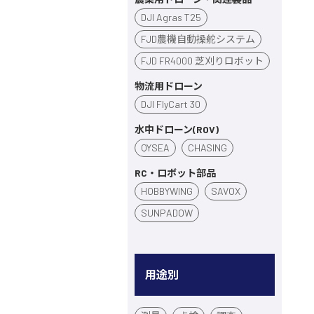
DJI Agras T25
FJD農機自動操舵システム
FJD FR4000 芝刈りロボット
物流用ドローン
DJI FlyCart 30
水中ドローン(ROV)
QYSEA
CHASING
RC・ロボット部品
HOBBYWING
SAVOX
SUNPADOW
用途別