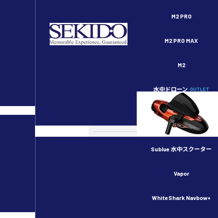
セキドオンラインストア DJI ドローン正規代理店
M2 PRO
M2 PRO MAX
M2
水中ドローン
OUTLET
スペシャルコンテンツ
カメラドローン
ドローンのルール・許可申請
Sublue 水中スクーター
産業用ドローン
Vapor
物流用ドローン
WhiteShark Navbow+
農業用ドローン／スマート農業