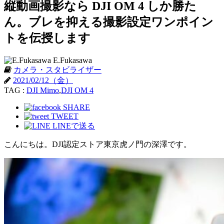
縦動画撮影なら DJI OM 4 しか勝た
ん。ブレを抑える撮影設定ワンポイン
トを伝授します
E.Fukasawa
カメラ・スタビライザー
2021/02/12（金）
TAG :
DJI Mimo
,
DJI OM 4
SHARE
TWEET
LINEで送る
こんにちは。DJI認定ストア東京虎ノ門の深澤です。