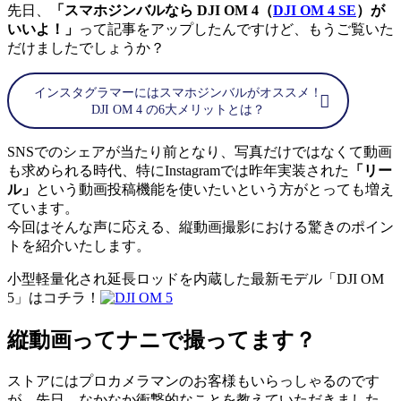
先日、
「スマホジンバルなら DJI OM 4（
DJI OM 4 SE
）が
いいよ！」
って記事をアップしたんですけど、もうご覧いた
だけましたでしょうか？
インスタグラマーにはスマホジンバルがオススメ！
DJI OM 4 の6大メリットとは？
SNSでのシェアが当たり前となり、写真だけではなくて動画
も求められる時代、特にInstagramでは昨年実装された
「リー
ル」
という動画投稿機能を使いたいという方がとっても増え
ています。
今回はそんな声に応える、縦動画撮影における驚きのポイン
トを紹介いたします。
小型軽量化され延長ロッドを内蔵した最新モデル「DJI OM
5」はコチラ！
縦動画ってナニで撮ってます？
ストアにはプロカメラマンのお客様もいらっしゃるのです
が、先日、なかなか衝撃的なことを教えていただきました。