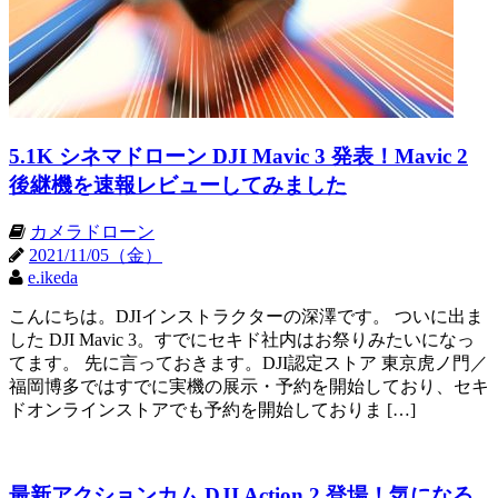
5.1K シネマドローン DJI Mavic 3 発表！Mavic 2
後継機を速報レビューしてみました
カメラドローン
2021/11/05（金）
e.ikeda
こんにちは。DJIインストラクターの深澤です。 ついに出ま
した DJI Mavic 3。すでにセキド社内はお祭りみたいになっ
てます。 先に言っておきます。DJI認定ストア 東京虎ノ門／
福岡博多ではすでに実機の展示・予約を開始しており、セキ
ドオンラインストアでも予約を開始しておりま […]
最新アクションカム DJI Action 2 登場！気になる