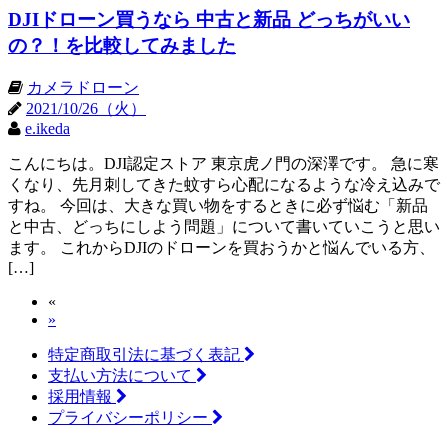
DJIドローン買うなら 中古と新品 どっちがいい
の？！を比較してみました
カメラドローン
2021/10/26（火）
e.ikeda
こんにちは。DJI認定ストア 東京虎ノ門の深澤です。 急に寒
くなり、先月刺してきた蚊すら心配になるような冷え込みで
すね。 今回は、大きな買い物をするときに必ず悩む「新品
と中古、どっちにしよう問題」について書いていこうと思い
ます。 これからDJIのドローンを買おうかと悩んでいる方、
[…]
«
»
特定商取引法に基づく表記
支払い方法について
採用情報
プライバシーポリシー