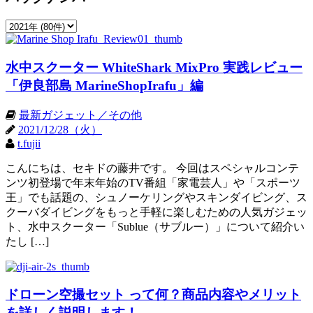
水中スクーター WhiteShark MixPro 実践レビュー
「伊良部島 MarineShopIrafu」編
最新ガジェット／その他
2021/12/28（火）
t.fujii
こんにちは、セキドの藤井です。 今回はスペシャルコンテ
ンツ初登場で年末年始のTV番組「家電芸人」や「スポーツ
王」でも話題の、シュノーケリングやスキンダイビング、ス
クーバダイビングをもっと手軽に楽しむための人気ガジェッ
ト、水中スクーター「Sublue（サブルー）」について紹介い
たし […]
ドローン空撮セット って何？商品内容やメリット
を詳しく説明します！