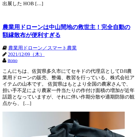
出展した HOB […]
農業用ドローンは中山間地の救世主！完全自動の
額縁散布が便利すぎる
農業用ドローン／スマート農業
2021/12/09（木）
itono
こんにちは、佐賀県多久市にてセキドの代理店としてDJI農
業用ドローンの販売、整備、教習を行っている、株式会社ア
イテムの山本です。 佐賀県はもとより全国の農家さんで、
担い手不足により農家一件当たりの作付け面積の増加が近年
話題となっていますが、それに伴い作期分散や適期防除の観
点から、 […]