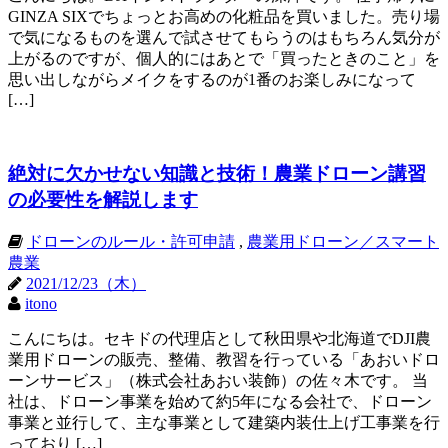
GINZA SIXでちょっとお高めの化粧品を買いました。売り場
で気になるものを選んで試させてもらうのはもちろん気分が
上がるのですが、個人的にはあとで「買ったときのこと」を
思い出しながらメイクをするのが1番のお楽しみになって
[…]
絶対に欠かせない知識と技術！農業ドローン講習
の必要性を解説します
ドローンのルール・許可申請
,
農業用ドローン／スマート
農業
2021/12/23（木）
itono
こんにちは。セキドの代理店として秋田県や北海道でDJI農
業用ドローンの販売、整備、教習を行っている「あおいドロ
ーンサービス」（株式会社あおい装飾）の佐々木です。 当
社は、ドローン事業を始めて約5年になる会社で、ドローン
事業と並行して、主な事業として建築内装仕上げ工事業を行
っており […]