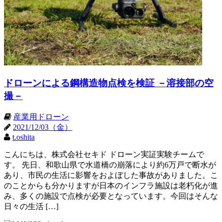
ドローンによる鋼構造物点検を検証 －溶接部の空
撮－
産業用ドローン
2021/12/03（金）
t.oshita
こんにちは、株式会社セキド ドローン実証実験チームで
す。 先日、和歌山県で水道橋の崩落により約6万戸で断水が
あり、市民の生活に影響をおよぼした事故がありました。こ
のことからも分かりますが日本のインフラ施設は老朽化が進
み、多くの施設で点検が必要となっています。今回はそんな
日々の生活 […]