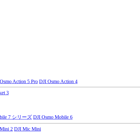
 Osmo Action 5 Pro
DJI Osmo Action 4
et 3
obile 7 シリーズ
DJI Osmo Mobile 6
Mini 2
DJI Mic Mini