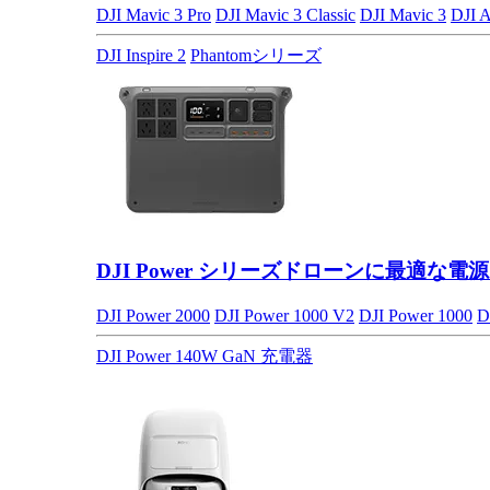
DJI Mavic 3 Pro
DJI Mavic 3 Classic
DJI Mavic 3
DJI A
DJI Inspire 2
Phantomシリーズ
DJI Power シリーズ
ドローンに最適な電源
DJI Power 2000
DJI Power 1000 V2
DJI Power 1000
D
DJI Power 140W GaN 充電器