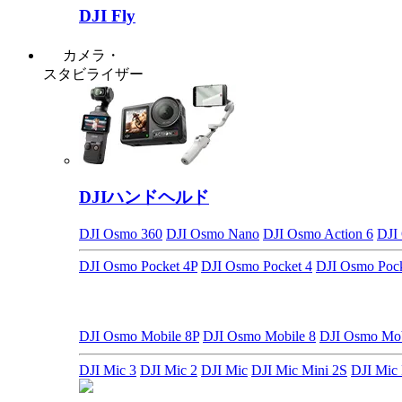
DJI Fly
カメラ・
スタビライザー
DJIハンドヘルド
DJI Osmo 360
DJI Osmo Nano
DJI Osmo Action 6
DJI
DJI Osmo Pocket 4P
DJI Osmo Pocket 4
DJI Osmo Pock
DJI Osmo Mobile 8P
DJI Osmo Mobile 8
DJI Osmo M
DJI Mic 3
DJI Mic 2
DJI Mic
DJI Mic Mini 2S
DJI Mic 