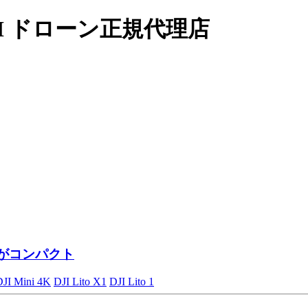
I ドローン正規代理店
がコンパクト
DJI Mini 4K
DJI Lito X1
DJI Lito 1