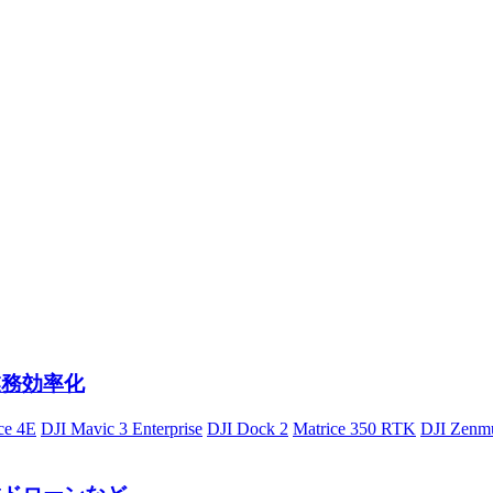
業務効率化
ce 4E
DJI Mavic 3 Enterprise
DJI Dock 2
Matrice 350 RTK
DJI Zenm