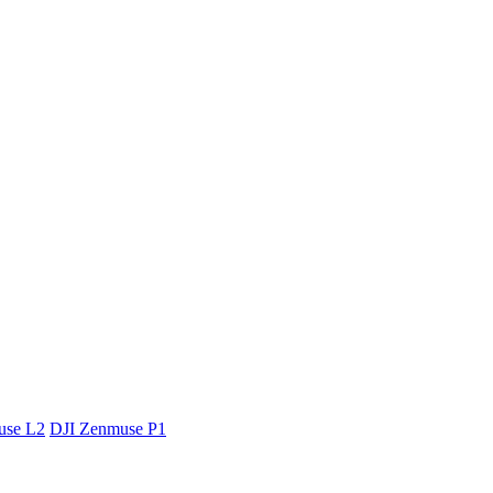
use L2
DJI Zenmuse P1