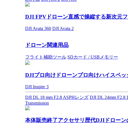
DJI FPVドローン
直感で操縦する新次元フ
DJI Avata 360
DJI Avata 2
ドローン関連用品
フライト補助ツール
SDカード / USBメモリー
DJIプロ向けドローン
プロ向けハイスペッ
DJI Inspire 3
DJI DL 18 mm F2.8 ASPHレンズ
DJI DL 24mm F2.
Transmission
本体販売終了アクセサリ
歴代DJIドロー