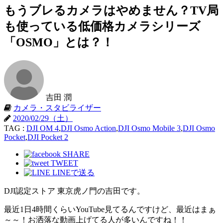
もうブレるカメラはやめません？TV局
も使っている低価格カメラシリーズ
「OSMO」とは？！
吉田 潤
カメラ・スタビライザー
2020/02/29（土）
TAG :
DJI OM 4
,
DJI Osmo Action
,
DJI Osmo Mobile 3
,
DJI Osmo
Pocket
,
DJI Pocket 2
SHARE
TWEET
LINEで送る
DJI認定ストア 東京虎ノ門の吉田です。
最近1日4時間くらいYouTube見てるんですけど、最近はまぁ
～～！お洒落な動画上げてる人が多いんですね！！