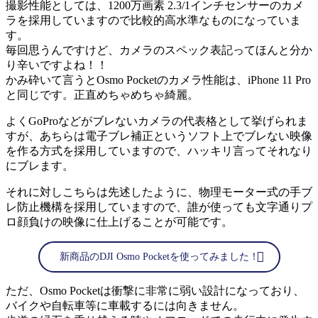
撮影性能としては、1200万画素 2.3/1インチセンサーのカメ
ラを採用していますので比較的高水準なものになっていま
す。
毎回思うんですけど、カメラのスペック表記ってほんと分か
り辛いですよね！！
かみ砕いて言うとOsmo Pocketのカメラ性能は、iPhone 11 Pro
と同じです。正直めちゃめちゃ綺麗。
よくGoProなどがブレないカメラの代表格として挙げられま
すが、あちらは電子ブレ補正というソフト上でブレない映像
を作る方式を採用していますので、ハッキリ言ってそれなり
にブレます。
それに対しこちらは先述したように、物理モーター式の手ブ
レ防止機構を採用していますので、誰が使っても文字通りプ
ロ顔負けの映像に仕上げることが可能です。
新商品のDJI Osmo Pocketを使ってみました！
ただ、Osmo Pocketは衝撃に非常に弱い設計になっており、
バイクや自転車等に車載するには向きません。