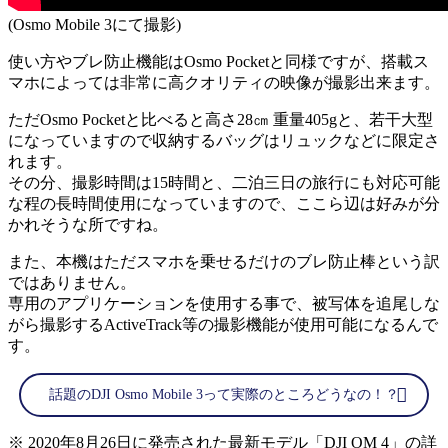
(Osmo Mobile 3にて撮影)
使い方やブレ防止機能はOsmo Pocketと同様ですが、搭載ス
マホによっては非常に高クオリティの映像が撮影出来ます。
ただOsmo Pocketと比べると高さ28㎝ 重量405gと、若干大型
になっていますので収納するバッグはリュックなどに限定さ
れます。
その分、撮影時間は15時間と、二泊三日の旅行にも対応可能
な程の長時間使用になっていますので、ここら辺は好みが分
かれそうな所ですね。
また、本機はただスマホを乗せるだけのブレ防止棒という訳
ではありません。
専用のアプリケーションを使用する事で、被写体を追尾しな
がら撮影するActiveTrack等の撮影機能が使用可能になるんで
す。
話題のDJI Osmo Mobile 3って実際のところどうなの！？
※ 2020年8月26日に発売された最新モデル「DJI OM 4」の詳