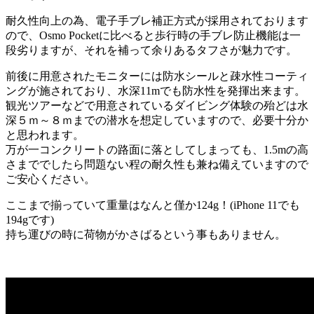
耐久性向上の為、電子手ブレ補正方式が採用されております
ので、Osmo Pocketに比べると歩行時の手ブレ防止機能は一
段劣りますが、それを補って余りあるタフさが魅力です。
前後に用意されたモニターには防水シールと疎水性コーティ
ングが施されており、水深11mでも防水性を発揮出来ます。
観光ツアーなどで用意されているダイビング体験の殆どは水
深５ｍ～８ｍまでの潜水を想定していますので、必要十分か
と思われます。
万が一コンクリートの路面に落としてしまっても、1.5mの高
さまででしたら問題ない程の耐久性も兼ね備えていますので
ご安心ください。
ここまで揃っていて重量はなんと僅か124g！(iPhone 11でも
194gです)
持ち運びの時に荷物がかさばるという事もありません。