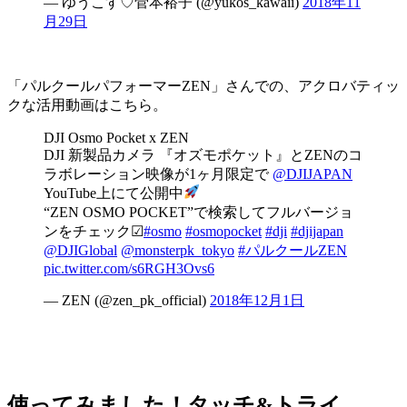
— ゆうこす♡菅本裕子 (@yukos_kawaii)
2018年11
月29日
「
パルクールパフォーマーZEN
」さんでの、アクロバティッ
クな活用動画はこちら。
DJI Osmo Pocket x ZEN
DJI 新製品カメラ 『オズモポケット』とZENのコ
ラボレーション映像が1ヶ月限定で
@DJIJAPAN
YouTube上にて公開中
“ZEN OSMO POCKET”で検索してフルバージョ
ンをチェック☑︎
#osmo
#osmopocket
#dji
#djijapan
@DJIGlobal
@monsterpk_tokyo
#パルクールZEN
pic.twitter.com/s6RGH3Ovs6
— ZEN (@zen_pk_official)
2018年12月1日
使ってみました！タッチ&トライ