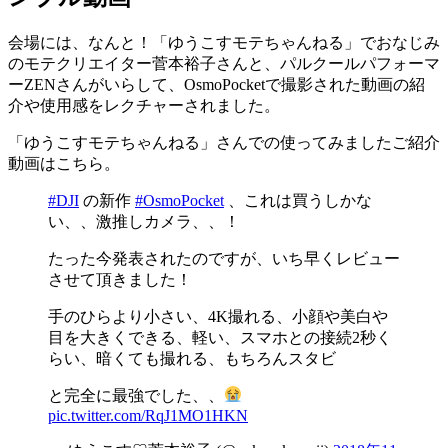
会場には、なんと！「ゆうこすモテちゃんねる」でおなじみ
のモテクリエイター菅本裕子さんと、パルクールパフォーマ
ーZENさんがいらして、OsmoPocketで撮影された動画の紹
介や使用感をレクチャーされました。
「ゆうこすモテちゃんねる」さんでの使ってみましたご紹介
動画はこちら。
#DJI
の新作
#OsmoPocket
、これは買うしかな
い、、激推しカメラ、、！
たった今発表されたのですが、いち早くレビュー
させて頂きました！
手のひらより小さい、4K撮れる、小顔や美白や
目を大きくできる、軽い、スマホとの接続2秒く
らい、暗くても撮れる、もちろんスタビ
と完全に最強でした、、
pic.twitter.com/RqJ1MO1HKN